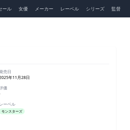
セール
女優
メーカー
レーベル
シリーズ
監督
発売日
2025年11月28日
評価
-
レーベル
モンスターズ