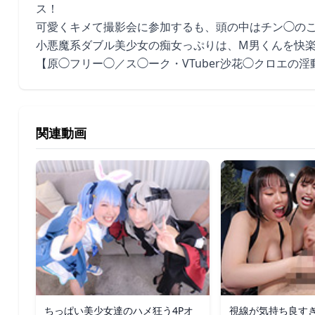
ス！
可愛くキメて撮影会に参加するも、頭の中はチン◯の
小悪魔系ダブル美少女の痴女っぷりは、M男くんを快
【原◯フリー◯／ス◯ーク・VTuber沙花◯クロエの淫
関連動画
ちっぱい美少女達のハメ狂う4Pオ
視線が気持ち良す