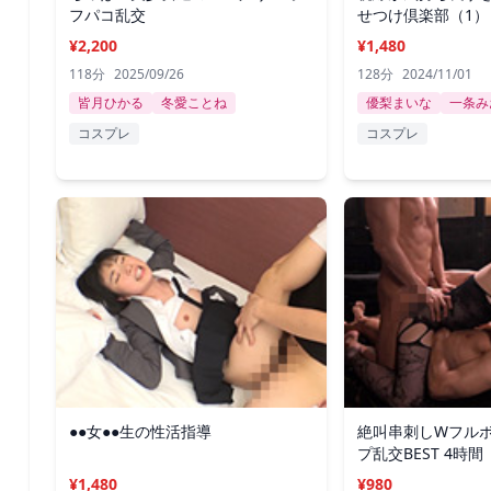
フパコ乱交
せつけ倶楽部（1）
¥2,200
¥1,480
118分
2025/09/26
128分
2024/11/01
皆月ひかる
冬愛ことね
優梨まいな
一条み
コスプレ
コスプレ
●●女●●生の性活指導
絶叫串刺しWフル
プ乱交BEST 4時間
¥1,480
¥980