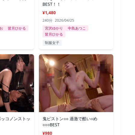
BEST！！
¥1,480
240分
2026/04/25
お
皆月ひかる
宮沢ゆかり
中島あつこ
皆月ひかる
制服女子
ボッコノンストッ
鬼ピストン○○ 過激で酷い○め
○○○BEST
¥980