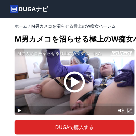
DUGAナビ
ホーム
/
M男カメコを沼らせる極上のW痴女ハーレム
M男カメコを沼らせる極上のW痴女
DUGAで購入する