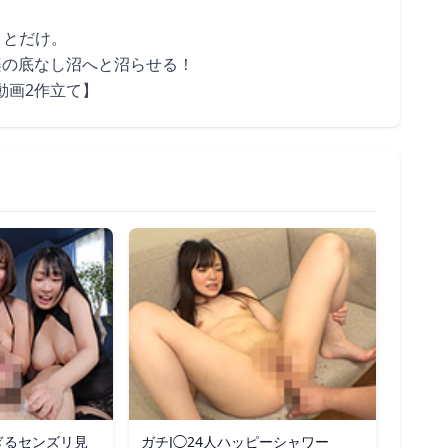
ことだけ。
楽の底なし沼へと沼らせる！
動画2作立て】
ぎるセンズリ見
ガチJ◯24人ハッピーシャワー