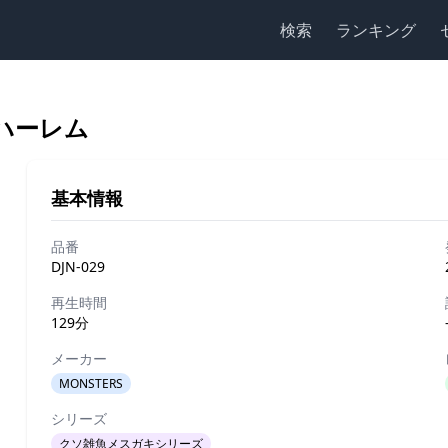
検索
ランキング
ハーレム
基本情報
品番
DJN-029
再生時間
129分
メーカー
MONSTERS
シリーズ
クソ雑魚メスガキシリーズ