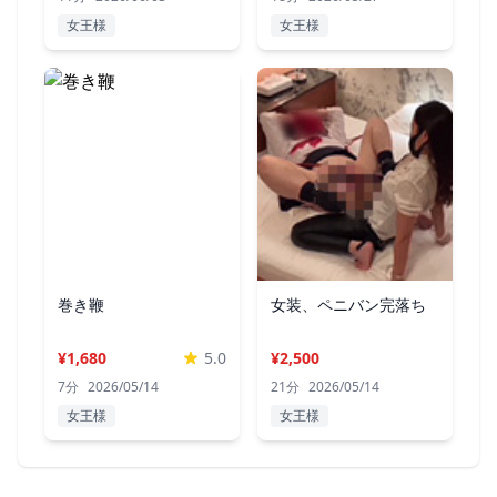
女王様
女王様
巻き鞭
女装、ペニバン完落ち
¥1,680
5.0
¥2,500
7分
2026/05/14
21分
2026/05/14
女王様
女王様