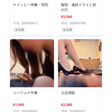
ケインと一本鞭・苛烈
愉悦・連続ドライと前
の穴
-
¥3,500
17分
2026/08/12
35分
2026/07/08
女王様
女王様
ツバフェチ中毒
土足掃除
¥1,500
¥2,300
11分
2026/06/03
18分
2026/05/27