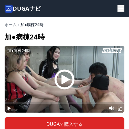
DUGAナビ
ホーム
/
加●病棟24時
加●病棟24時
DUGAで購入する