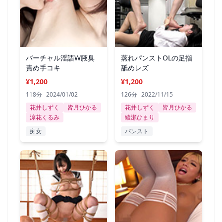
バーチャル淫語W腋臭
蒸れパンストOLの足指
責め手コキ
舐めレズ
¥1,200
¥1,200
118分
2024/01/02
126分
2022/11/15
花井しずく
皆月ひかる
花井しずく
皆月ひかる
涼花くるみ
綾瀬ひまり
痴女
パンスト