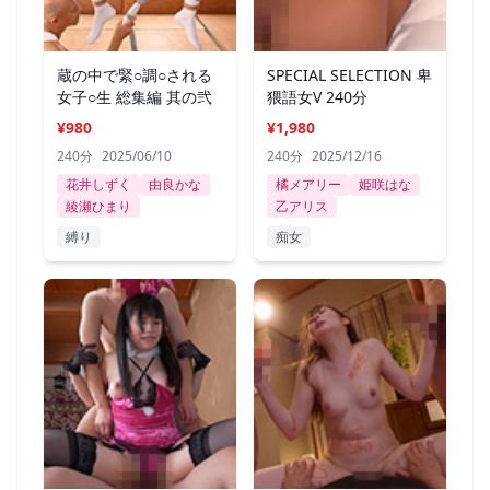
蔵の中で緊○調○される
SPECIAL SELECTION 卑
女子○生 総集編 其の弐
猥語女V 240分
¥980
¥1,980
240分
2025/06/10
240分
2025/12/16
花井しずく
由良かな
橘メアリー
姫咲はな
綾瀬ひまり
乙アリス
縛り
痴女