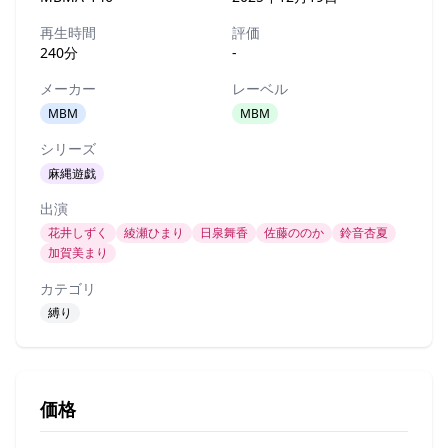
再生時間
評価
240分
-
メーカー
レーベル
MBM
MBM
シリーズ
麻縄遊戯
出演
花井しずく
綾瀬ひまり
日泉舞香
佐藤ののか
鈴音杏夏
加賀美まり
カテゴリ
縛り
価格