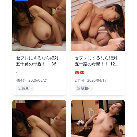
セフレにするなら絶対
セフレにするなら絶対
五十路の母親！！ 36人
五十路の母親！！ 12人
8時間3
4時間9
-
¥980
484分
2026/08/21
241分
2026/04/17
近親相○
近親相○