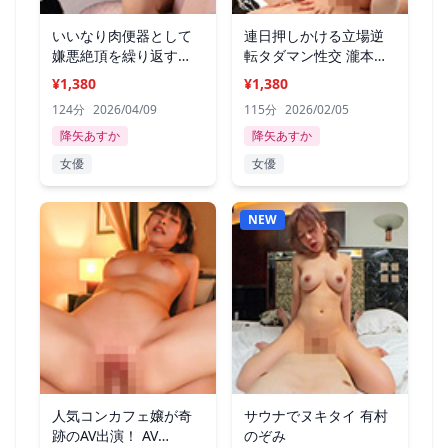
いいなり肉便器として
連日押しかける立場逆
嫌悪絶頂を繰り返す
転タダマン性交 瀧本く
私。瀧本くるみ
るみ
¥1,380
¥1,380
124分
2026/04/09
115分
2026/02/05
降矢あすか
降矢あすか
女優
女優
NEW
人気コンカフェ嬢が奇
サウナでヌキタイ 有村
跡のAV出演！ AV
のぞみ