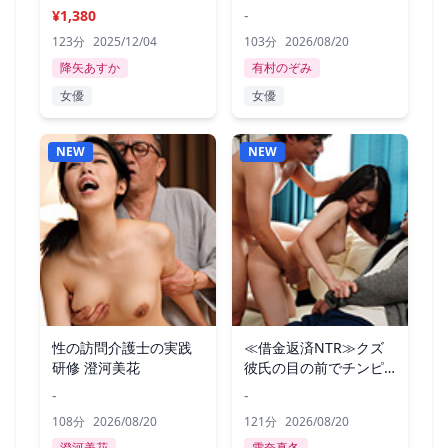
DEBUT 瀧本くるみ
¥1,380
-
123分
2025/12/04
103分
2026/08/20
降矢あすか
有村のぞみ
女優
女優
NEW
NEW
性の訪問介護士の実践
≪借金返済NTR≫クズ
研修 澄河美花
彼氏の目の前でチンピ
ラに○され
-
-
108分
2026/08/20
121分
2026/08/20
澄河美花
雪奈真冬