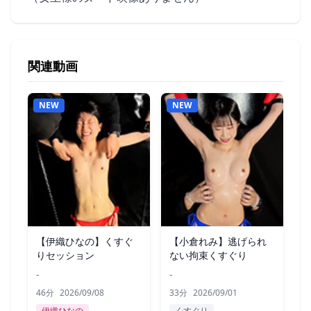
関連動画
NEW
NEW
【伊織ひなの】くすぐ
【小倉れみ】逃げられ
りセッション
ない拘束くすぐり
-
-
46分
2026/09/08
33分
2026/09/01
伊織ひなの
くすぐり