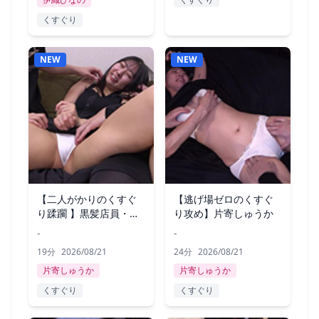
くすぐり
NEW
NEW
【二人がかりのくすぐ
【逃げ場ゼロのくすぐ
り蹂躙 】黒髪店員・片
り攻め】片寄しゅうか
寄しゅうか
-
-
19分
2026/08/21
24分
2026/08/21
片寄しゅうか
片寄しゅうか
くすぐり
くすぐり