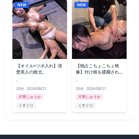
NEW
NEW
【オイル×ツボ入れ】清
【独占こちょこちょ映
楚美人の敗北。
像】付け根を蹂躙され
制御不能に
-
-
20分
2026/08/21
20分
2026/08/21
片寄しゅうか
片寄しゅうか
くすぐり
くすぐり