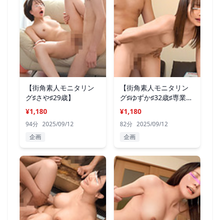
【街角素人モニタリン
【街角素人モニタリン
グ♯さや♯29歳】
グ♯ゆずか♯32歳♯専業主
婦】
¥1,180
¥1,180
94分
2025/09/12
82分
2025/09/12
企画
企画