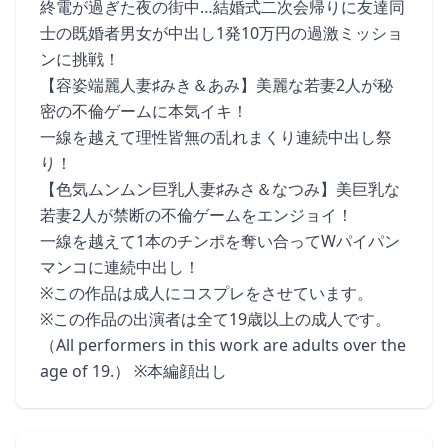
終電が過ぎた夜の街中…結婚式二次会帰りに友達同
士の既婚者男女が中出し1発10万円の過激ミッショ
ンに挑戦！
【容姿端麗人妻♯みき＆あみ】美麗な若妻2人が秘
密の不倫ゲームに本気イキ！
一線を越えて理性皆無の乱れまくり連続中出し祭
り！
【色気ムンムン巨乳人妻♯みさ＆なつみ】美巨乳な
若妻2人が禁断の不倫ゲームをエンジョイ！
一線を越えて1本のチンポを奪い合ってWパイパン
マンコに連続中出し！
※この作品は成人にコスプレをさせています。
※この作品の出演者は全て19歳以上の成人です。
（All performers in this work are adults over the
age of 19.） ※本編顔出し