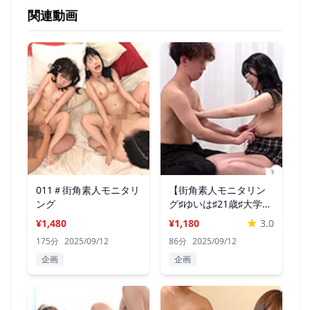
関連動画
011＃街角素人モニタリ
【街角素人モニタリン
ング
グ♯ゆいは♯21歳♯大学
生】
¥1,480
¥1,180
3.0
175分
2025/09/12
86分
2025/09/12
企画
企画