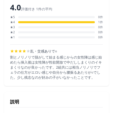
4.0
評価付き 1件の平均
★5
0件
★4
1件
★3
0件
★2
0件
★1
0件
乱・交感ありで○
割とノリノリで脱がして始まる感じからの女性陣は感じ始
めたら挿入後は女性陣が性欲開放で中だししまくりのイキ
まくりなのが良かったです。2組共には相当ノリノリでフ
ェラの仕方がエロい感じや自分から腰振るあたりが○でし
た。少し残念なのが好みの子がいなかったことです。
説明