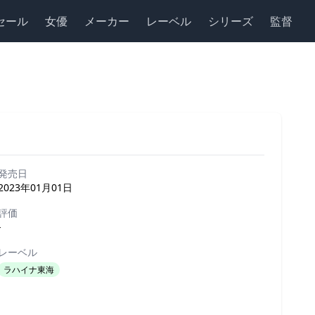
セール
女優
メーカー
レーベル
シリーズ
監督
発売日
2023年01月01日
評価
-
レーベル
ラハイナ東海