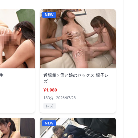
NEW
生
近親相○ 母と娘のセックス 親子レ
ズ
¥1,980
183分
2026/07/28
レズ
NEW