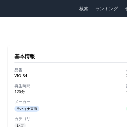
検索
ランキング
基本情報
品番
VIO-34
再生時間
125分
メーカー
ラハイナ東海
カテゴリ
レズ