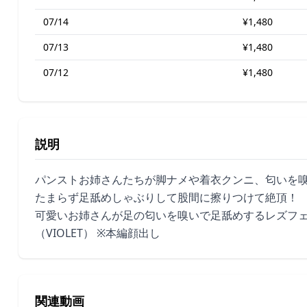
07/14
¥1,480
07/13
¥1,480
07/12
¥1,480
説明
パンストお姉さんたちが脚ナメや着衣クンニ、匂いを
たまらず足舐めしゃぶりして股間に擦りつけて絶頂！
可愛いお姉さんが足の匂いを嗅いで足舐めするレズフ
（VIOLET） ※本編顔出し
関連動画