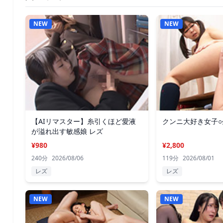
NEW
NEW
【AIリマスター】糸引くほど愛液
クンニ大好き女子○
が溢れ出す敏感娘 レズ
¥980
¥2,800
240分
2026/08/06
119分
2026/08/01
レズ
レズ
NEW
NEW