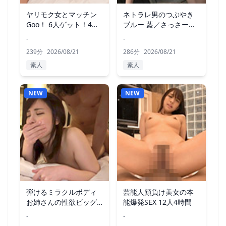
ヤリモク女とマッチン
ネトラレ男のつぶやき
Goo！ 6人ゲット！4時
ブルー 藍／さっさー／
間SP5
十六夜
-
-
239分
2026/08/21
286分
2026/08/21
素人
素人
NEW
NEW
弾けるミラクルボディ
芸能人顔負け美女の本
お姉さんの性欲ビッグ
能爆発SEX 12人4時間
バン！ 300分
-
-