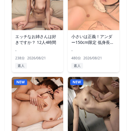
エッチなお姉さんは好
小さいは正義！アンダ
きですか？ 12人4時間
ー150cm限定 低身長美
女 8時間
-
-
238分
2026/08/21
480分
2026/08/21
素人
素人
NEW
NEW