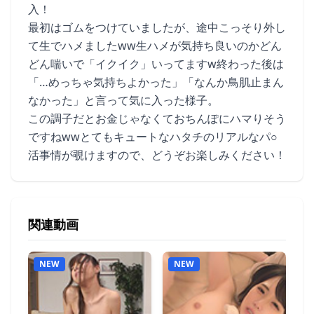
入！
最初はゴムをつけていましたが、途中こっそり外し
て生でハメましたww生ハメが気持ち良いのかどん
どん喘いで「イクイク」いってますw終わった後は
「…めっちゃ気持ちよかった」「なんか鳥肌止まん
なかった」と言って気に入った様子。
この調子だとお金じゃなくておちんぽにハマりそう
ですねwwとてもキュートなハタチのリアルなパ○
活事情が覗けますので、どうぞお楽しみください！
関連動画
NEW
NEW