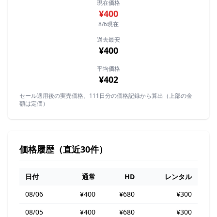
現在価格
¥400
8/6現在
過去最安
¥400
平均価格
¥402
セール適用後の実売価格。111日分の価格記録から算出（上部の金
額は定価）
価格履歴（直近30件）
日付
通常
HD
レンタル
08/06
¥400
¥680
¥300
08/05
¥400
¥680
¥300