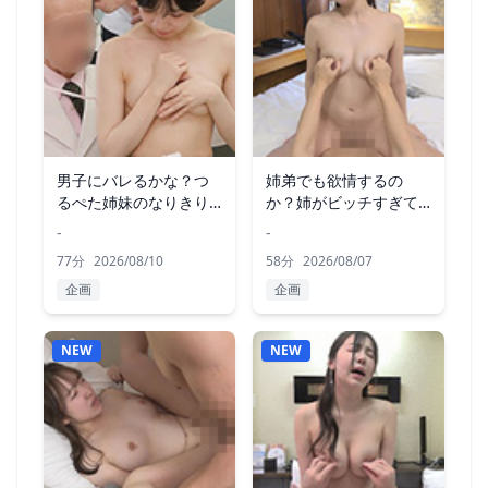
男子にバレるかな？つ
姉弟でも欲情するの
るぺた姉妹のなりきり
か？姉がビッチすぎて
健康診断
弟勃起不可避？
-
-
77分
2026/08/10
58分
2026/08/07
企画
企画
NEW
NEW