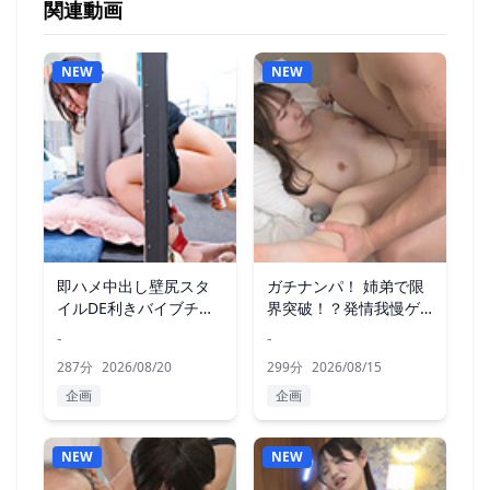
関連動画
NEW
NEW
即ハメ中出し壁尻スタ
ガチナンパ！ 姉弟で限
イルDE利きバイブチャ
界突破！？発情我慢ゲ
レンジ！
ーム！
-
-
287分
2026/08/20
299分
2026/08/15
企画
企画
NEW
NEW