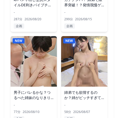
イルDE利きバイブチャ
界突破！？発情我慢ゲ
レンジ！
ーム！
-
-
287分
2026/08/20
299分
2026/08/15
企画
企画
NEW
NEW
男子にバレるかな？つ
姉弟でも欲情するの
るぺた姉妹のなりきり
か？姉がビッチすぎて
健康診断
弟勃起不可避？
-
-
77分
2026/08/10
58分
2026/08/07