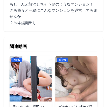
もぜーんぶ解消しちゃう夢のようなマンション！
さあ我々と一緒にこんなマンションを運営してみま
せんか！
？ ※本編顔出し
関連動画
NEW
NEW
即ハメ中出し壁尻スタ
ガチナンパ！ 姉弟で限