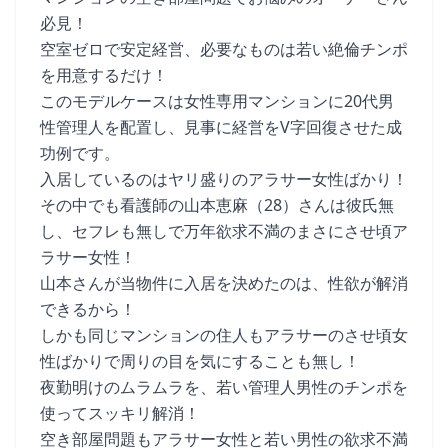
必見！
空室ゼロで安定経営、必要なものは若い絶倫チンポ
を用意するだけ！
このモデルケースは女性専用マンションに20代男
性管理人を配置し、見事に経営をV字回復させた成
功例です。
入居しているのはヤリ盛りのアラサー女性ばかり！
その中でも看護師の山本恵麻（28）さんは彼氏無
し、セフレも無しで万年欲求不満のまさにさせ頃ア
ラサー女性！
山本さんが当物件に入居を決めたのは、性欲が解消
できるから！
しかも同じマンションの住人もアラサーのさせ頃女
性ばかりで周りの目を気にすることも無し！
夜勤明けのムラムラを、若い管理人男性のチンポを
使ってスッキリ解消！
空き部屋問題もアラサー女性と若い男性の欲求不満