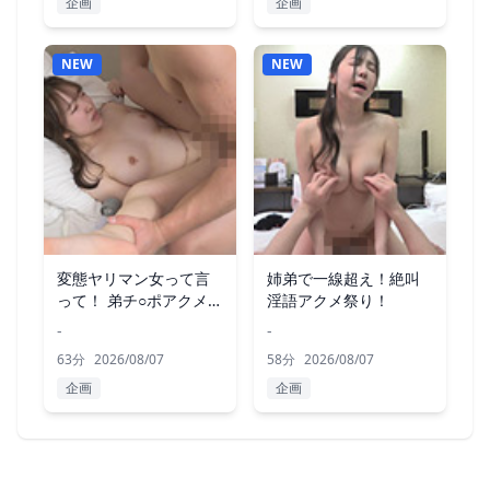
企画
企画
NEW
NEW
変態ヤリマン女って言
姉弟で一線超え！絶叫
って！ 弟チ○ポアクメを
淫語アクメ祭り！
貪る姉
-
-
63分
2026/08/07
58分
2026/08/07
企画
企画