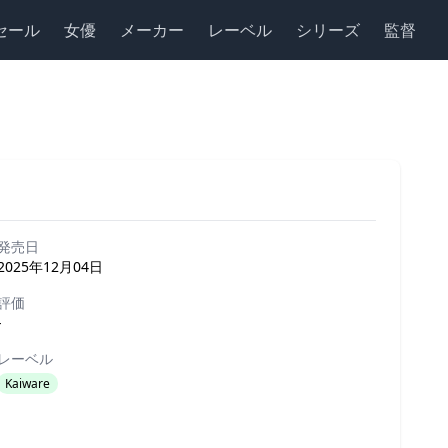
セール
女優
メーカー
レーベル
シリーズ
監督
発売日
2025年12月04日
評価
-
レーベル
Kaiware