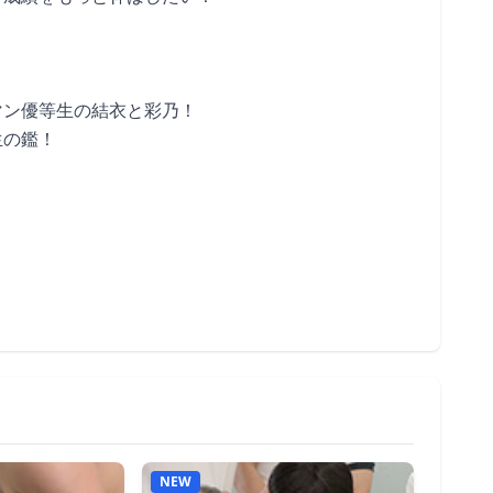
マン優等生の結衣と彩乃！
生の鑑！
NEW