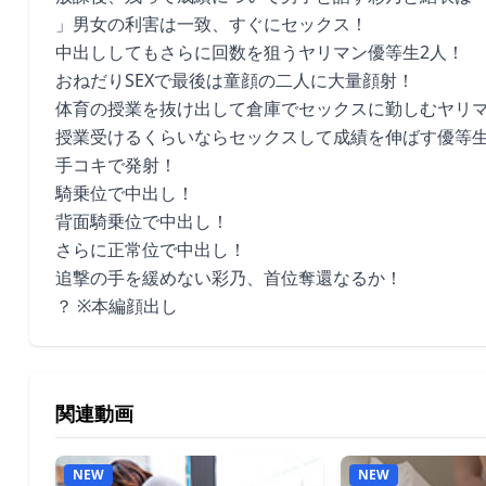
」男女の利害は一致、すぐにセックス！
中出ししてもさらに回数を狙うヤリマン優等生2人！
おねだりSEXで最後は童顔の二人に大量顔射！
体育の授業を抜け出して倉庫でセックスに勤しむヤリ
授業受けるくらいならセックスして成績を伸ばす優等
手コキで発射！
騎乗位で中出し！
背面騎乗位で中出し！
さらに正常位で中出し！
追撃の手を緩めない彩乃、首位奪還なるか！
？ ※本編顔出し
関連動画
NEW
NEW