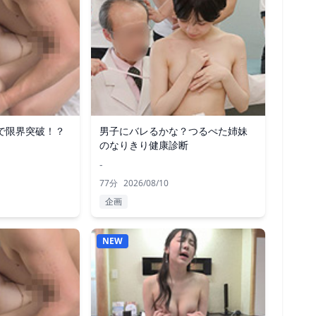
で限界突破！？
男子にバレるかな？つるぺた姉妹
のなりきり健康診断
-
77分
2026/08/10
企画
NEW