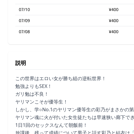
07/10
¥400
07/09
¥400
07/08
¥400
説明
この世界はエロい女が勝ち組の逆転世界！
勉強よりもSEX！
ガリ勉は不良！
ヤリマンこそが優等生！
しかし、学○No.1のヤリマン優等生の彩乃がまさかの第
ヤリマン魂に火が付いた女生徒たちは早速狭い廊下でぎ
1日1回のセックスなんて朝飯前！
放課後、残って成績について男子と話す彩乃と結衣は