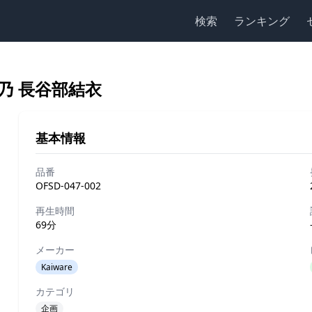
検索
ランキング
乃 長谷部結衣
基本情報
品番
OFSD-047-002
再生時間
69分
メーカー
Kaiware
カテゴリ
企画