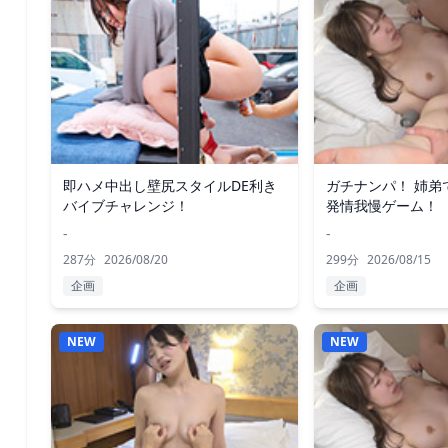
即ハメ中出し壁尻スタイルDE利き
ガチナンパ！ 姉弟
バイブチャレンジ！
発情我慢ゲーム！
-
-
287分
2026/08/20
299分
2026/08/15
企画
企画
NEW
NEW