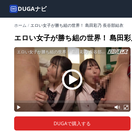
DUGAナビ
ホーム
/
エロい女子が勝ち組の世界！ 島田彩乃 長谷部結衣
エロい女子が勝ち組の世界！ 島田彩
DUGAで購入する