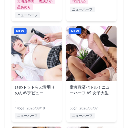
大浦真奈美
杏璃さや
花宮ひめ
星あめり
ニューハーフ
ニューハーフ
NEW
NEW
ひめドットらぶ青羽り
童貞救済バトル！ニュ
のんAVデビュー
ーハーフ VS 女子大生
ひのり
-
-
145分
2026/08/10
55分
2026/08/07
ニューハーフ
ニューハーフ