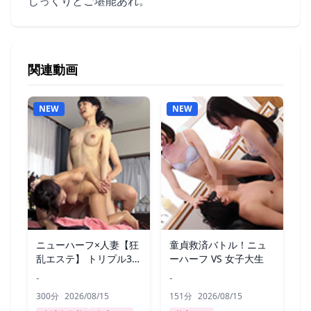
じっくりとご堪能あれ。
関連動画
NEW
NEW
ニューハーフ×人妻【狂
童貞救済バトル！ニュ
乱エステ】 トリプル3P
ーハーフ VS 女子大生
レズSEX
-
-
300分
2026/08/15
151分
2026/08/15