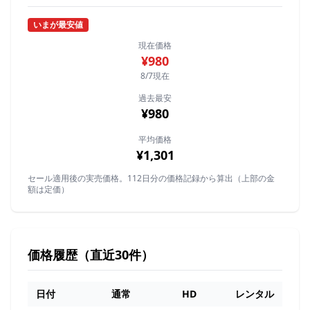
いまが最安値
現在価格
¥980
8/7現在
過去最安
¥980
平均価格
¥1,301
セール適用後の実売価格。112日分の価格記録から算出（上部の金
額は定価）
価格履歴（直近30件）
日付
通常
HD
レンタル