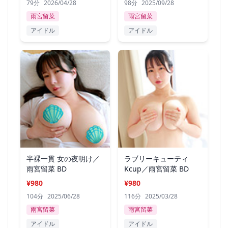
79分
2026/04/28
98分
2025/09/28
雨宮留菜
雨宮留菜
アイドル
アイドル
半裸一貫 女の夜明け／
ラブリーキューティ
雨宮留菜 BD
Kcup／雨宮留菜 BD
¥980
¥980
104分
2025/06/28
116分
2025/03/28
雨宮留菜
雨宮留菜
アイドル
アイドル