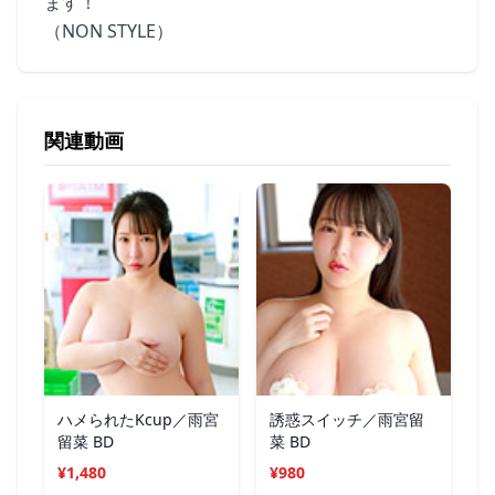
ます！
（NON STYLE）
関連動画
ハメられたKcup／雨宮
誘惑スイッチ／雨宮留
留菜 BD
菜 BD
¥1,480
¥980