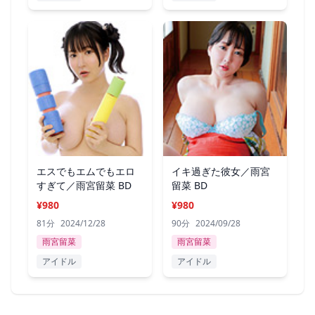
エスでもエムでもエロ
イキ過ぎた彼女／雨宮
すぎて／雨宮留菜 BD
留菜 BD
¥980
¥980
81分
2024/12/28
90分
2024/09/28
雨宮留菜
雨宮留菜
アイドル
アイドル