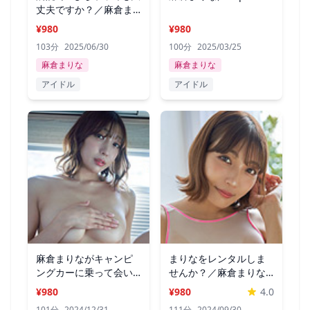
丈夫ですか？／麻倉ま
りな BD
¥980
¥980
103分
2025/06/30
100分
2025/03/25
麻倉まりな
麻倉まりな
アイドル
アイドル
麻倉まりながキャンピ
まりなをレンタルしま
ングカーに乗って会い
せんか？／麻倉まりな
に行きます！
BD
¥980
¥980
4.0
101分
2024/12/31
111分
2024/09/30