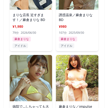
まりな店長 近すぎま
誘惑温泉／麻倉まりな
す！／麻倉まりな BD
BD
¥1,980
¥980
79分
2026/06/30
107分
2025/09/30
麻倉まりな
麻倉まりな
アイドル
アイドル
病院で…しちゃっても大
麻倉まりな／impulse