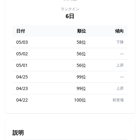
ランクイン
6日
日付
順位
傾向
05/03
58位
下降
05/02
56位
—
05/01
56位
上昇
04/25
99位
—
04/23
99位
上昇
04/22
100位
初登場
説明