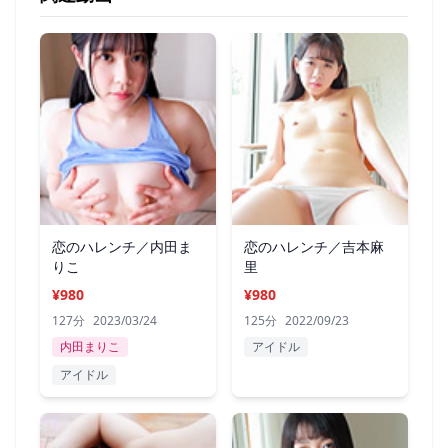
恋のハレンチ／内田ま
恋のハレンチ／吉本麻
りこ
里
¥980
¥980
127分
2023/03/24
125分
2022/09/23
内田まりこ
アイドル
アイドル