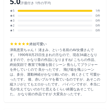
5.0
評価付き 1件の平均
★5
1件
★4
0件
★3
0件
★2
0件
★1
0件
終始可愛い
津島恵里ちゃん！ 渚まみ、という名前のAV女優さんで
す。 1990年8月25日生まれの方なので、現在34歳となり
ますので、かなり昔の作品になりますね! こちらの作品、
終始笑顔で 教室で制服を脱ぐシーン 焦らしてブラジャー
を外していくので 良かったです。 飛び箱を飛ぶシーン
は、多分、運動神経がかなり鈍いのか、鈍くさくて 可愛か
ったです。 後、赤いブルマを着ているのですが、あそこの
縦スジがとてもエロかったです。 パイパンですが、本当に
毛が生えてないのか?と思えるくらい綺麗なあそこでし
た。 かなり前の作品ですが 大変良かったです。