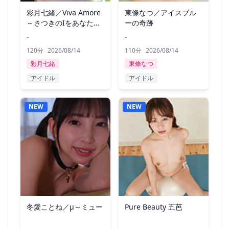
彩月七緒／Viva Amore
東條なつ／アイスブル
～さつきのIをあなたに
ーの奇跡
～
-
-
120分
2026/08/14
110分
2026/08/14
彩月七緒
東條なつ
アイドル
アイドル
NEW
NEW
冬愛ことね／μ～ミュー
Pure Beauty 五芭