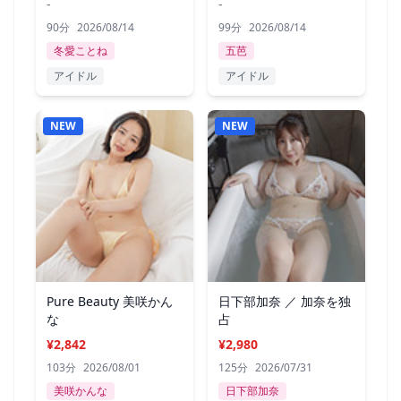
-
-
90分
2026/08/14
99分
2026/08/14
冬愛ことね
五芭
アイドル
アイドル
NEW
NEW
Pure Beauty 美咲かん
日下部加奈 ／ 加奈を独
な
占
¥2,842
¥2,980
103分
2026/08/01
125分
2026/07/31
美咲かんな
日下部加奈