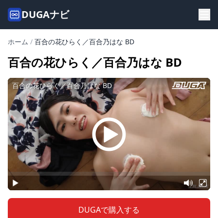
DUGAナビ
ホーム
/
百合の花ひらく／百合乃はな BD
百合の花ひらく／百合乃はな BD
DUGAで購入する