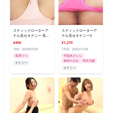
スティックローターア
スティックローターア
ナル見せオナニー 長澤
ナル見せオナニー3
りつ
¥400
¥1,270
10分
2026/07/29
125分
2025/11/20
長澤りつ
宇流木さらら
有村のぞみ
羽月乃蒼
オナニー
オナニー