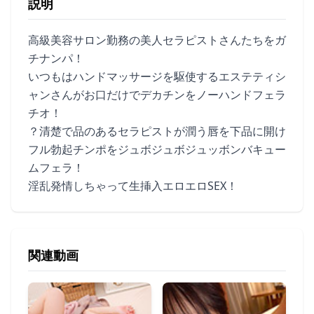
説明
高級美容サロン勤務の美人セラピストさんたちをガ
チナンパ！
いつもはハンドマッサージを駆使するエステティシ
ャンさんがお口だけでデカチンをノーハンドフェラ
チオ！
？清楚で品のあるセラピストが潤う唇を下品に開け
フル勃起チンポをジュボジュボジュッボンバキュー
ムフェラ！
淫乱発情しちゃって生挿入エロエロSEX！
関連動画