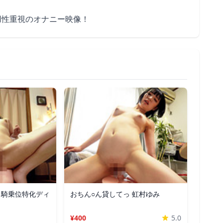
用性重視のオナニー映像！
 騎乗位特化ディ
おちん○ん貸してっ 虹村ゆみ
¥400
5.0