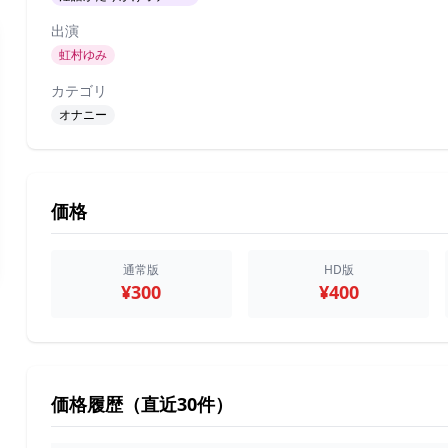
出演
虹村ゆみ
カテゴリ
オナニー
価格
通常版
HD版
¥300
¥400
価格履歴（直近30件）