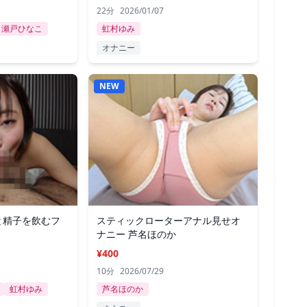
22分
2026/01/07
瀬戸ひなこ
虹村ゆみ
オナニー
NEW
と精子を飲むフ
スティックローターアナル見せオ
ナニー 芦名ほのか
¥400
10分
2026/07/29
虹村ゆみ
芦名ほのか