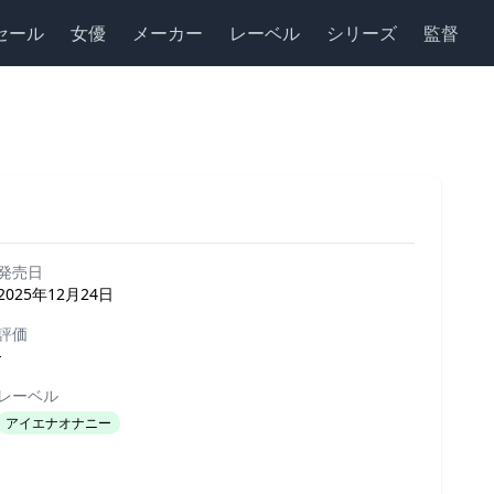
セール
女優
メーカー
レーベル
シリーズ
監督
発売日
2025年12月24日
評価
-
レーベル
アイエナオナニー