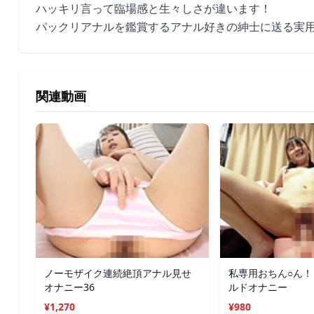
ハッキリ言って臨場感と生々しさが違います！
パックリアナルを鑑賞するアナル好きの紳士に送る実
関連動画
ノーモザイク連続絶頂アナル見せ
私専用おちん○ん！
オナニー36
ルドオナニー
¥1,270
¥980