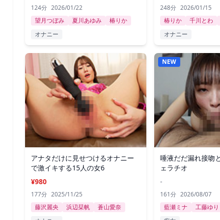
124分
2026/01/22
248分
2026/01/15
望月つぼみ
夏川あゆみ
椿りか
椿りか
千川とわ
オナニー
オナニー
NEW
アナタだけに見せつけるオナニー
唾液だだ漏れ接吻
で激イキする15人の女6
ェラチオ
¥980
-
177分
2025/11/25
161分
2026/08/07
藤沢麗央
浜辺栞帆
蒼山愛奈
藍瀬ミナ
工藤ゆり