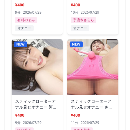
のぞみ
木さらら
¥400
¥400
9分
2026/07/29
10分
2026/07/29
有村のぞみ
宇流木さらら
オナニー
オナニー
NEW
NEW
スティックローターア
スティックローターア
ナル見せオナニー 河北
ナル見せオナニー さつ
笑茉
き芽衣
¥400
¥400
9分
2026/07/29
11分
2026/07/29