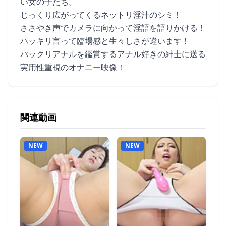
い女の子たち。
じっくり広がってくるネットリ淫汁のシミ！
ささやき声でカメラに向かって淫語を語りかける！
ハッキリ言って臨場感と生々しさが違います！
パックリアナルを鑑賞するアナル好きの紳士に送る
実用性重視のオナニー映像！
関連動画
NEW
NEW