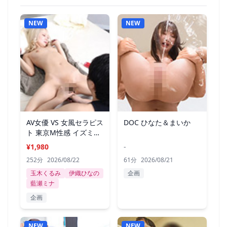
NEW
NEW
AV女優 VS 女風セラピス
DOC ひなた＆まいか
ト 東京M性感 イズミ社
長
¥1,980
-
252分
2026/08/22
61分
2026/08/21
玉木くるみ
伊織ひなの
企画
藍瀬ミナ
企画
NEW
NEW