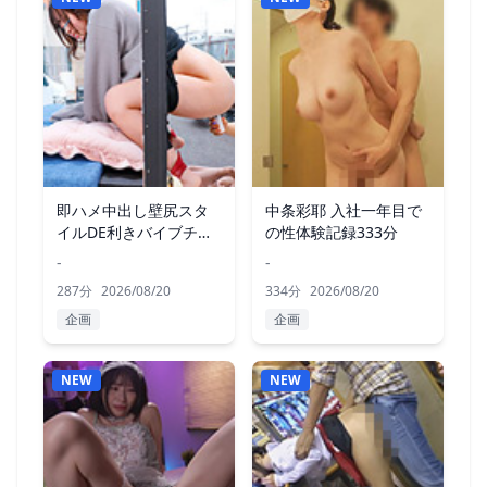
即ハメ中出し壁尻スタ
中条彩耶 入社一年目で
イルDE利きバイブチャ
の性体験記録333分
レンジ！
-
-
287分
2026/08/20
334分
2026/08/20
企画
企画
NEW
NEW