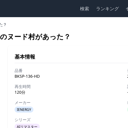
検索
ランキング
た？
定のヌード村があった？
基本情報
品番
BKSP-136-HD
再生時間
120分
メーカー
IENERGY
シリーズ
AIリマスター