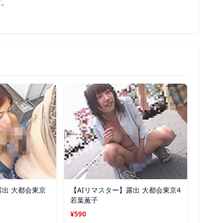
す。
露出 大都会東京
【AIリマスター】露出 大都会東京4
若葉薫子
¥590