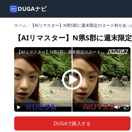
DUGAナビ
ホーム
/
【AIリマスター】N県S郡に週末限定のヌード村があっ
【AIリマスター】N県S郡に週末限
DUGAで購入する