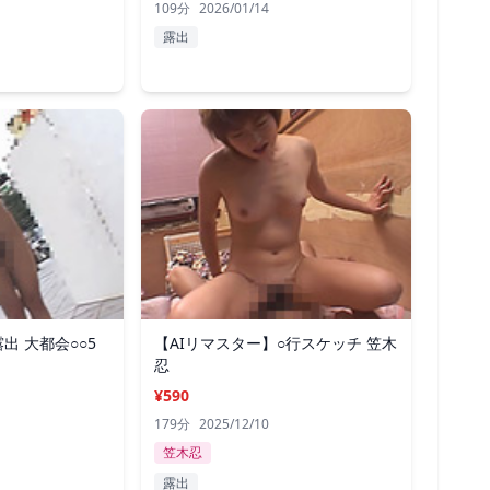
109分
2026/01/14
露出
出 大都会○○5
【AIリマスター】○行スケッチ 笠木
忍
¥590
179分
2025/12/10
笠木忍
露出