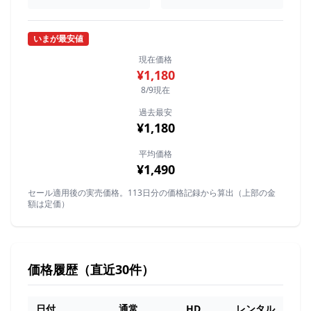
いまが最安値
現在価格
¥1,180
8/9現在
過去最安
¥1,180
平均価格
¥1,490
セール適用後の実売価格。113日分の価格記録から算出（上部の金
額は定価）
価格履歴（直近30件）
日付
通常
HD
レンタル