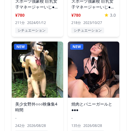
スポーツ強豪校 巨乳女
スポーツ強豪校 巨乳女
子マネージャーいじ●動
子マネージャーいじ●動
画流出 2
画流出
¥780
¥780
3.0
211分
2024/01/12
218分
2023/10/27
シチュエーション
シチュエーション
NEW
NEW
美少女野外○○○映像集4
焼肉とバニーガールと
時間
●●●
-
-
242分
2026/08/28
135分
2026/08/28