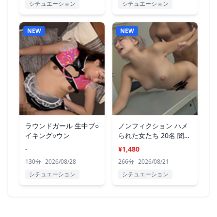
シチュエーション
シチュエーション
NEW
NEW
ラウンドガール 生中ブ○
ノンフィクション ハメ
イキング○ウン
られた女たち 20名 闇の
手口II
-
¥1,480
130分
2026/08/28
266分
2026/08/21
シチュエーション
シチュエーション