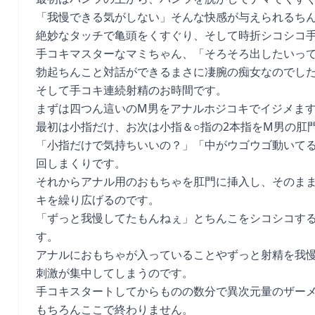
「我慢できる気がしない」そんな快感が与えられるち
絶妙なタッチで亀頭をくすぐり、そして時折シコシコ
手コキマスターなマミちゃん、「そろそろ出したいっ
勃起ちんこと対話ができるまさに凄腕の痴女なのでし
そして手コキ連続射精のお時間です。
まずは四つん這いのM男をアナルホジコキでイジメま
最初は小指だけ、お次は小指＆○指の2本指をM男の肛
「小指だけで気持ちいいの？」「中がウゴウゴ動いて
回しまくりです。
それからアナル用のおもちゃを肛門に挿入し、そのま
キを繰り広げるのです。
「ずっと我慢してたもんねぇ」とちんこをシコシコす
す。
アナルにおもちゃが入っていることやずっと射精を我
刺激が集中してしまうのです。
手コキスタートしてからものの数分で異次元量のザー
もちろんここで終わりません。