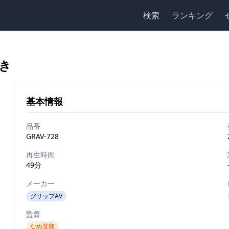
検索
ランキング
き
基本情報
品番
GRAV-728
再生時間
49分
メーカー
グリップAV
監督
なめ茸郎