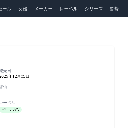
セール
女優
メーカー
レーベル
シリーズ
監督
発売日
2025年12月05日
評価
-
レーベル
グリップAV