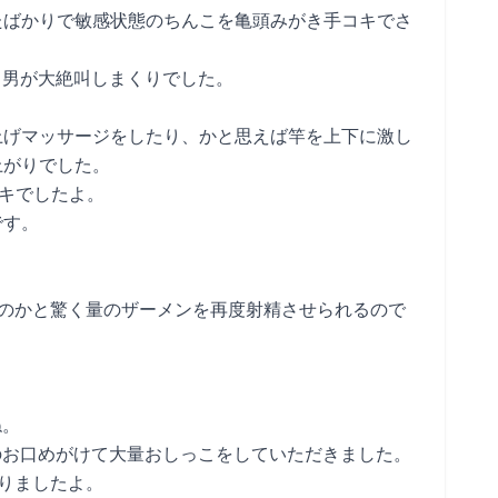
たばかりで敏感状態のちんこを亀頭みがき手コキでさ
M男が大絶叫しまくりでした。
上げマッサージをしたり、かと思えば竿を上下に激し
上がりでした。
コキでしたよ。
です。
のかと驚く量のザーメンを再度射精させられるので
！
ね。
のお口めがけて大量おしっこをしていただきました。
おりましたよ。