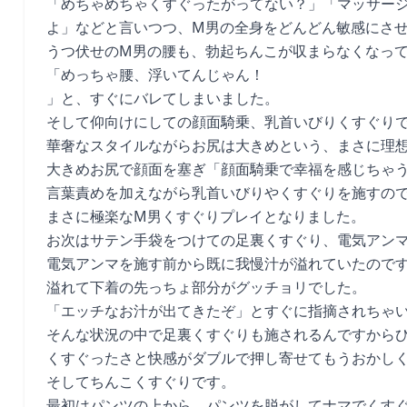
「めちゃめちゃくすぐったがってない？」「マッサー
よ」などと言いつつ、M男の全身をどんどん敏感にさ
うつ伏せのM男の腰も、勃起ちんこが収まらなくなっ
「めっちゃ腰、浮いてんじゃん！
」と、すぐにバレてしまいました。
そして仰向けにしての顔面騎乗、乳首いびりくすぐり
華奢なスタイルながらお尻は大きめという、まさに理
大きめお尻で顔面を塞ぎ「顔面騎乗で幸福を感じちゃ
言葉責めを加えながら乳首いびりやくすぐりを施すの
まさに極楽なM男くすぐりプレイとなりました。
お次はサテン手袋をつけての足裏くすぐり、電気アン
電気アンマを施す前から既に我慢汁が溢れていたので
溢れて下着の先っちょ部分がグッチョリでした。
「エッチなお汁が出てきたぞ」とすぐに指摘されちゃ
そんな状況の中で足裏くすぐりも施されるんですから
くすぐったさと快感がダブルで押し寄せてもうおかし
そしてちんこくすぐりです。
最初はパンツの上から、パンツを脱がしてナマでくす