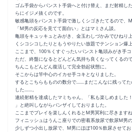
ゴム手袋からパンスト手袋へと付け替え、まだ射精し
らにイジメ抜くのです。
敏感亀頭をパンスト手袋で激しくシゴきたてるので、
「M男の反応を見てて面白い」とはマミさん談。
亀頭をキュッキュとみがき、金玉わしづかみでひねり
くシコシコしたりともうやりたい放題でテンション爆
ここまで、100％くすぐったいパンスト亀頭みがき手
ただ、終盤になるとどんどん気持ち良くなってくるの
ちんこもどんどん復活して完全勃起状態に。
そこからは竿中心のイカせ手コキとなりました。
するとこちらもものの数分で……まだこんなに残ってた
した……。
連続射精を達成したマミちゃん、「私も楽しめました
」と絶叫しながらバンザイしておりました。
ここまでプレイを楽しんくれるとM男冥利に尽きます
フィニッシュはうんこ座りでの密着系放尿で飲尿M男
少しずつ小出し放尿で、M男にほぼ100％飲尿させて