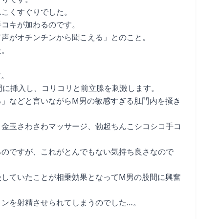
んこくすぐりでした。
手コキが加わるのです。
て声がオチンチンから聞こえる」とのこと。
た。
す。
門に挿入し、コリコリと前立腺を刺激します。
る」などと言いながらM男の敏感すぎる肛門内を掻き
ま金玉さわさわマッサージ、勃起ちんこシコシコ手コ
るのですが、これがとんでもない気持ち良さなので
慢していたことが相乗効果となってM男の股間に興奮
メンを射精させられてしまうのでした…。