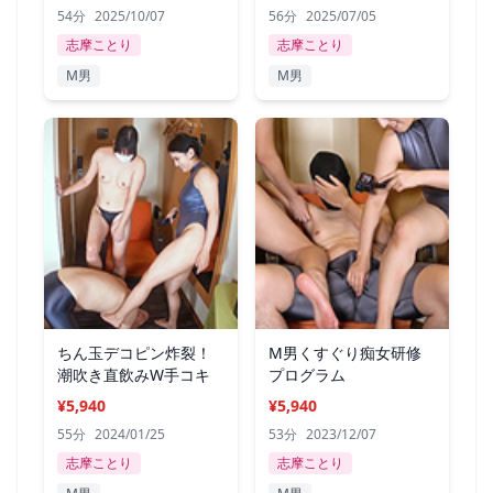
54分
2025/10/07
56分
2025/07/05
志摩ことり
志摩ことり
M男
M男
ちん玉デコピン炸裂！
M男くすぐり痴女研修
潮吹き直飲みW手コキ
プログラム
¥5,940
¥5,940
55分
2024/01/25
53分
2023/12/07
志摩ことり
志摩ことり