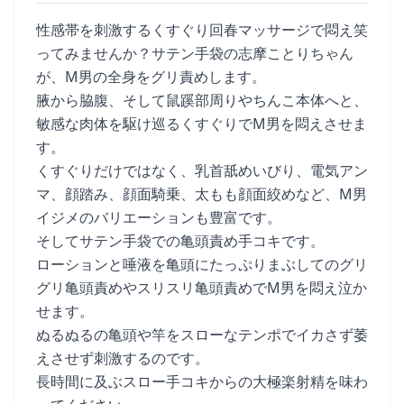
性感帯を刺激するくすぐり回春マッサージで悶え笑
ってみませんか？サテン手袋の志摩ことりちゃん
が、M男の全身をグリ責めします。
腋から脇腹、そして鼠蹊部周りやちんこ本体へと、
敏感な肉体を駆け巡るくすぐりでM男を悶えさせま
す。
くすぐりだけではなく、乳首舐めいびり、電気アン
マ、顔踏み、顔面騎乗、太もも顔面絞めなど、M男
イジメのバリエーションも豊富です。
そしてサテン手袋での亀頭責め手コキです。
ローションと唾液を亀頭にたっぷりまぶしてのグリ
グリ亀頭責めやスリスリ亀頭責めでM男を悶え泣か
せます。
ぬるぬるの亀頭や竿をスローなテンポでイカさず萎
えさせず刺激するのです。
長時間に及ぶスロー手コキからの大極楽射精を味わ