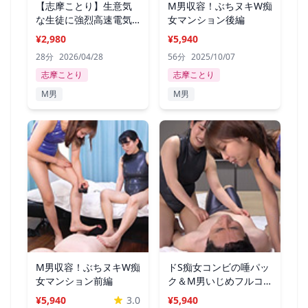
【志摩ことり】生意気
M男収容！ぶちヌキW痴
な生徒に強烈高速電気
女マンション後編
アンマで指導
¥2,980
¥5,940
28分
2026/04/28
56分
2025/10/07
志摩ことり
志摩ことり
M男
M男
M男収容！ぶちヌキW痴
ドS痴女コンビの唾パッ
女マンション前編
ク＆M男いじめフルコ
ース！
¥5,940
3.0
¥5,940