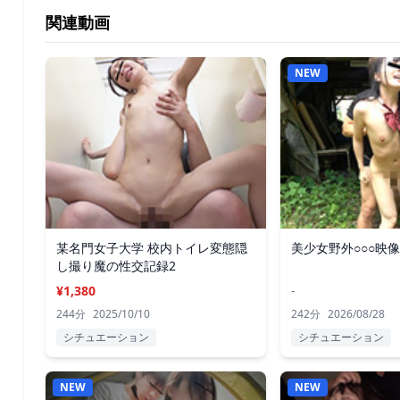
関連動画
NEW
某名門女子大学 校内トイレ変態隠
美少女野外○○○映
し撮り魔の性交記録2
¥1,380
-
244分
2025/10/10
242分
2026/08/28
シチュエーション
シチュエーション
NEW
NEW