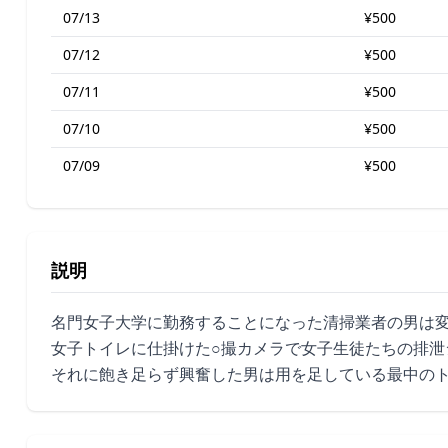
07/13
¥500
07/12
¥500
07/11
¥500
07/10
¥500
07/09
¥500
説明
名門女子大学に勤務することになった清掃業者の男は変
女子トイレに仕掛けた○撮カメラで女子生徒たちの排泄
それに飽き足らず興奮した男は用を足している最中のト