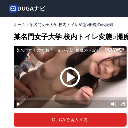
DUGAナビ
ホーム
/
某名門女子大学 校内トイレ変態○撮魔の○○記録
某名門女子大学 校内トイレ変態○撮魔
DUGAで購入する