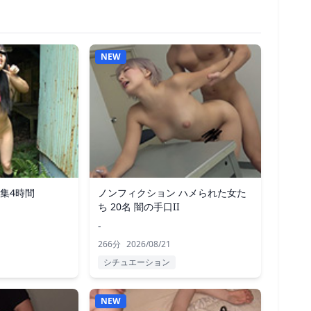
NEW
像集4時間
ノンフィクション ハメられた女た
ち 20名 闇の手口II
-
266分
2026/08/21
シチュエーション
NEW