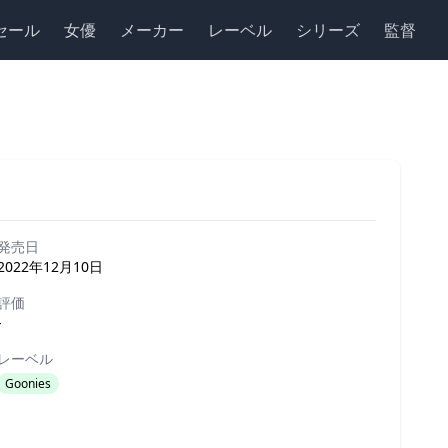
セール
女優
メーカー
レーベル
シリーズ
監督
発売日
2022年12月10日
評価
-
レーベル
Goonies