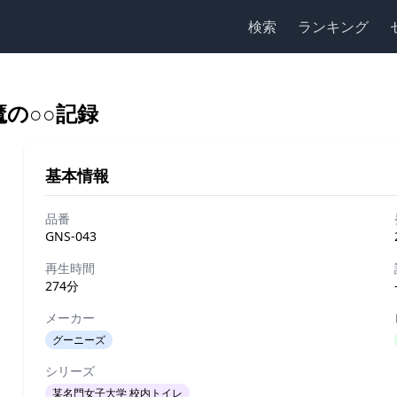
検索
ランキング
の○○記録
基本情報
品番
GNS-043
再生時間
274分
メーカー
グーニーズ
シリーズ
某名門女子大学 校内トイレ