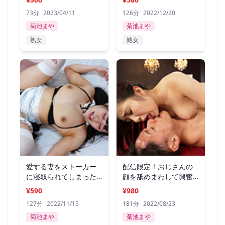
73分
2023/04/11
126分
2022/12/20
菊池まや
菊池まや
熟女
熟女
愛する妻をストーカー
配信限定！おじさんの
に寝取られてしまった
顔を舐めまわして興奮
菊池まや
する女2
¥590
¥980
127分
2022/11/15
181分
2022/08/23
菊池まや
菊池まや