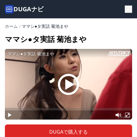
DUGAナビ
ホーム
/
ママシ●タ実話 菊池まや
ママシ●タ実話 菊池まや
DUGAで購入する