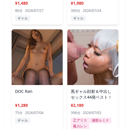
¥1,480
¥1,980
86分
2026/07/27
300分
2026/07/24
ギャル
ギャル
DOC Ran
黒ギャル顔射＆中出し
セックス44発ベスト！
¥1,280
¥2,180
75分
2026/07/04
396分
2026/07/03
ギャル
乙アリス
瀬那ルミナ
鳳カレン