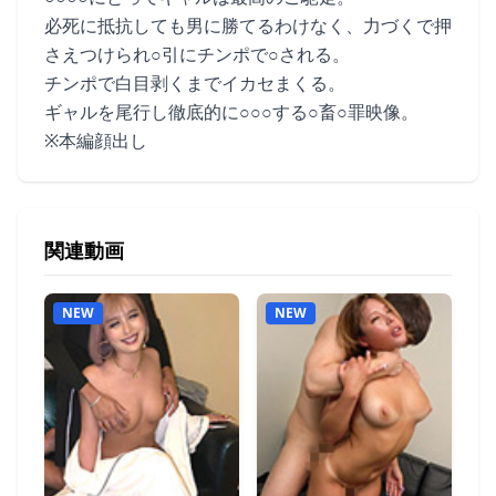
必死に抵抗しても男に勝てるわけなく、力づくで押
さえつけられ○引にチンポで○される。
チンポで白目剥くまでイカセまくる。
ギャルを尾行し徹底的に○○○する○畜○罪映像。
※本編顔出し
関連動画
NEW
NEW