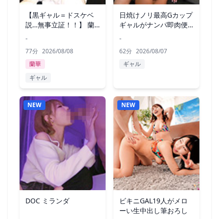
【黒ギャル＝ドスケベ
日焼けノリ最高Gカップ
説…無事立証！！】 蘭
ギャルがナンパ即肉便
華
器化www
-
-
77分
2026/08/08
62分
2026/08/07
蘭華
ギャル
ギャル
NEW
NEW
DOC ミランダ
ビキニGAL19人がメロ
ーい生中出し筆おろし