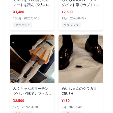
マットを踏んで2人の美
グバンド隊でカブトム
女がダンス
シCRUSH VOL2
¥3,480
¥2,600
105分
2026/07/13
12分
2026/04/27
クラッシュ
クラッシュ
みくちゃんのマーチン
めいちゃんのクワガタ
グバンド隊でカブトム
CRUSH
シCRUSH VOL1
¥2,500
¥450
12分
2026/04/20
8分
2026/04/13