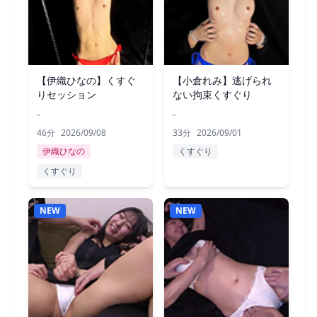
【伊織ひなの】くすぐ
【小倉れみ】逃げられ
りセッション
ない拘束くすぐり
-
-
46分
2026/09/08
33分
2026/09/01
伊織ひなの
くすぐり
くすぐり
NEW
NEW