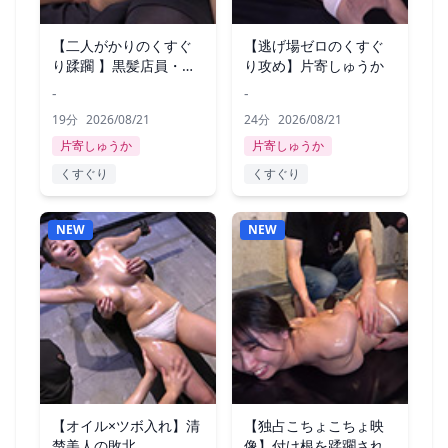
【二人がかりのくすぐ
【逃げ場ゼロのくすぐ
り蹂躙 】黒髪店員・片
り攻め】片寄しゅうか
寄しゅうか
-
-
19分
2026/08/21
24分
2026/08/21
片寄しゅうか
片寄しゅうか
くすぐり
くすぐり
NEW
NEW
【オイル×ツボ入れ】清
【独占こちょこちょ映
楚美人の敗北。
像】付け根を蹂躙され