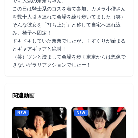
でも人気の奈奈ちゃん。
この日は騎士系のコスを着て参加、カメラ小僧さん
を数十人引き連れて会場を練り歩いてました（笑）
そんな彼女を「打ち上げ」と称して自宅へ連れ込
み、椅子へ固定！
ドキドキしていた奈奈でしたが、くすぐりが始まる
とギャアギャアと絶叫！
（笑）ツンと澄まして会場を歩く奈奈からは想像で
きないゲラリアクションでしたー！
関連動画
NEW
NEW