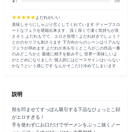
★1
0件
よだれがいい
美味しそうにしゃぶり尽くしてくれています ディープスロ
ートなフェラを堪能出来ます、浅く深くで凄く気持ちが良
さそう よだれもでて、エロさ倍増！よだれ好きでしょう？
とかのセリフも刺さります 下方向からのシーンはリアルな
フェラが拝めます よだれが糸を引くところがこの作品一番
のみどころかと 最後に精子を飲み干し 世界一美味しいよ
がとどめになりました 個人的にはピースサインはいらない
かな？という感じです なんかそこだけ冷めてしまいます
説明
頬を凹ませてすっぽん吸引する下品なひょっとこ顔
がエロすぎる！
手を使わずにお口だけでザーメンをぶっこ抜くノー