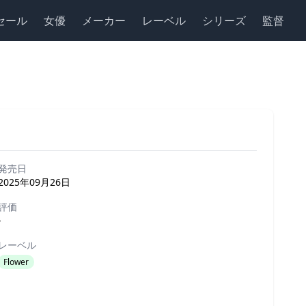
セール
女優
メーカー
レーベル
シリーズ
監督
発売日
2025年09月26日
評価
-
レーベル
Flower