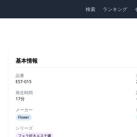
検索
ランキング
基本情報
品番
EST-015
再生時間
17分
メーカー
Flower
シリーズ
フェラ好きエステ嬢