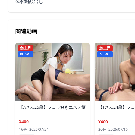
※本編顔出し
関連動画
急上昇
急上昇
NEW
NEW
【Aさん25歳】フェラ好きエステ嬢
【Tさん24歳】フ
¥400
¥400
16分
2026/07/24
20分
2026/07/10