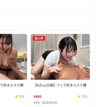
急上昇
ェラ好きエステ嬢
【Aさん22歳】フェラ好きエステ嬢
3.0
¥400
5.0
20分
2026/06/26