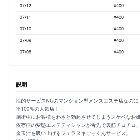
07/12
¥400
07/11
¥400
07/10
¥400
07/09
¥400
07/08
¥400
説明
性的サービスNGのマンション型メンズエステ店なのに
率100％の人気店！
施術中にお客様をわざと勃起させてしまうスケベなお
依存症の変態エステティシャンが舌先で裏筋チロチロ
金玉汁を吸い上げるフェラヌキごっくんサービス。