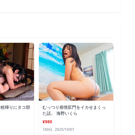
学校帰りにタコ部
むっつり発情肛門をイカせまくっ
た話。 海野いくら
¥980
160分
2025/10/07