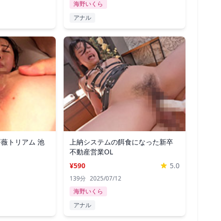
海野いくら
アナル
薔薇トリアム 池
上納システムの餌食になった新卒
不動産営業OL
¥590
5.0
139分
2025/07/12
海野いくら
アナル