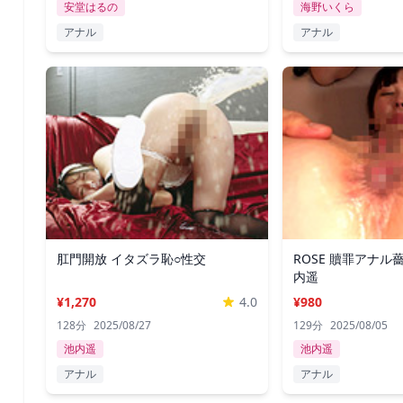
安堂はるの
海野いくら
アナル
アナル
肛門開放 イタズラ恥○性交
ROSE 贖罪アナル
内遥
¥1,270
4.0
¥980
128分
2025/08/27
129分
2025/08/05
池内遥
池内遥
アナル
アナル