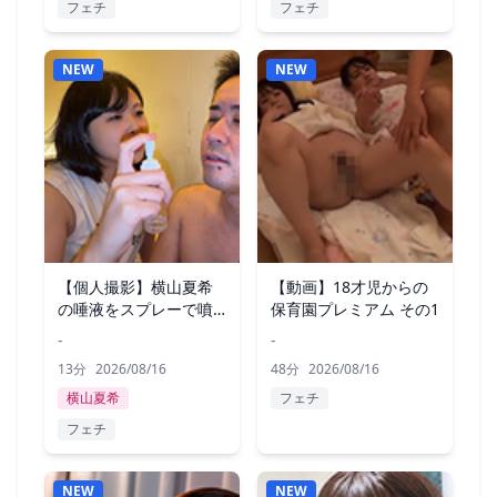
フェチ
フェチ
NEW
NEW
【個人撮影】横山夏希
【動画】18才児からの
の唾液をスプレーで噴
保育園プレミアム その1
霧してみた！
-
-
13分
2026/08/16
48分
2026/08/16
横山夏希
フェチ
フェチ
NEW
NEW