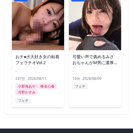
おチ●ポ大好き女の粘着
可愛い声で責めるみさ
フェラチオVol.2
おちゃんがM男に濃厚
キス
-
-
247分
2026/08/11
10分
2026/08/09
小那海あや
椎名心春
フェチ
月野かすみ
フェチ