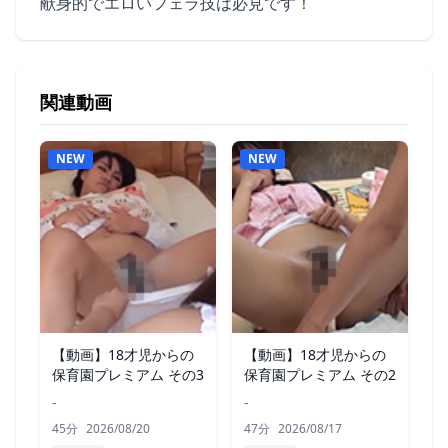
献身的でエロいフェラ技は必見です！
関連動画
NEW
NEW
【動画】18才児からの
【動画】18才児からの
保育園プレミアム その3
保育園プレミアム その2
-
-
45分
2026/08/20
47分
2026/08/17