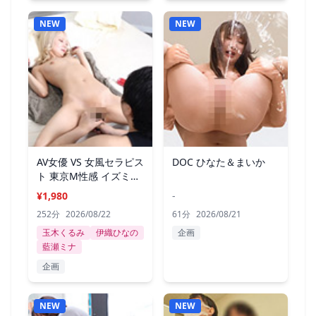
NEW
NEW
AV女優 VS 女風セラピス
DOC ひなた＆まいか
ト 東京M性感 イズミ社
長
¥1,980
-
252分
2026/08/22
61分
2026/08/21
玉木くるみ
伊織ひなの
企画
藍瀬ミナ
企画
NEW
NEW