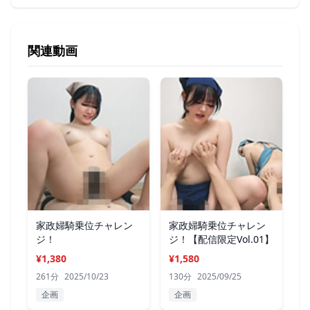
関連動画
家政婦騎乗位チャレン
家政婦騎乗位チャレン
ジ！
ジ！【配信限定Vol.01】
¥1,380
¥1,580
261分
2025/10/23
130分
2025/09/25
企画
企画