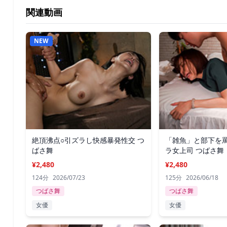
関連動画
NEW
絶頂沸点○引ズラし快感暴発性交 つ
「雑魚」と部下を
ばさ舞
ラ女上司 つばさ舞
¥2,480
¥2,480
124分
2026/07/23
125分
2026/06/18
つばさ舞
つばさ舞
女優
女優