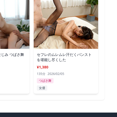
じみ つばさ舞
セフレのムレムレ汗だくパンスト
を堪能し尽くした
¥1,380
135分
2026/02/05
つばさ舞
女優