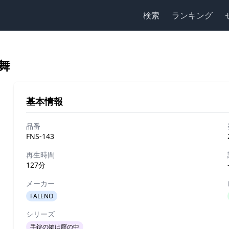
検索
ランキング
舞
基本情報
品番
FNS-143
再生時間
127分
メーカー
FALENO
シリーズ
手錠の鍵は膣の中