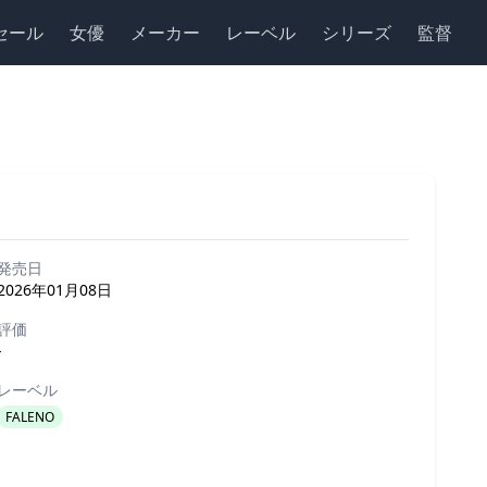
セール
女優
メーカー
レーベル
シリーズ
監督
発売日
2026年01月08日
評価
-
レーベル
FALENO