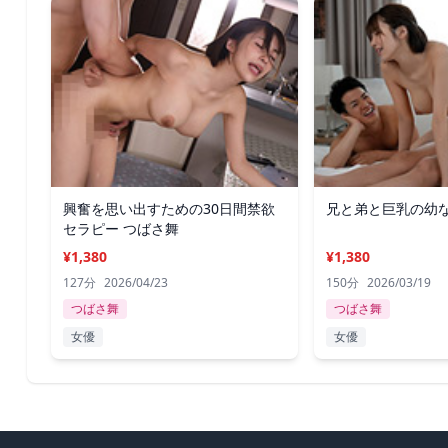
興奮を思い出すための30日間禁欲
兄と弟と巨乳の幼な
セラピー つばさ舞
¥1,380
¥1,380
127分
2026/04/23
150分
2026/03/19
つばさ舞
つばさ舞
女優
女優