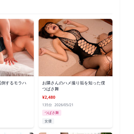
罵倒するモラハ
お隣さんのハメ撮り垢を知った僕
つばさ舞
¥2,480
135分
2026/05/21
つばさ舞
女優