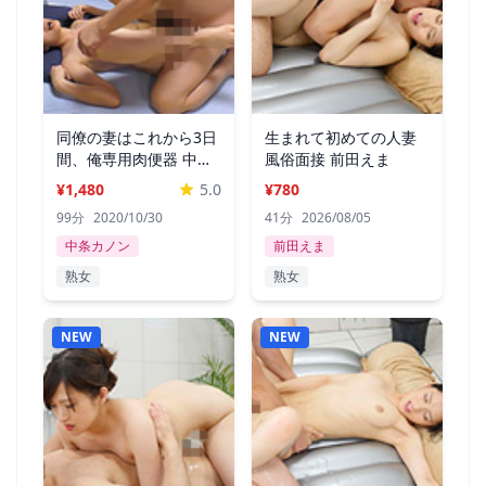
同僚の妻はこれから3日
生まれて初めての人妻
間、俺専用肉便器 中条
風俗面接 前田えま
カノン
¥1,480
5.0
¥780
99分
2020/10/30
41分
2026/08/05
中条カノン
前田えま
熟女
熟女
NEW
NEW