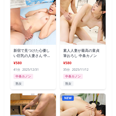
新宿で見つけた心優し
素人人妻が最高の童貞
い巨乳の人妻さん 中条
筆おろし 中条カノン
カノン
¥580
¥580
41分
2025/12/31
35分
2025/11/12
中条カノン
中条カノン
熟女
熟女
NEW