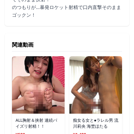
のつもりが…暴発ロケット射精で口内直撃そのまま
ゴックン！
関連動画
ALL胸射＆挟射 連続パ
痴女る女と●ラレル男 流
イズリ射精！！
川莉央 海埜ほたる