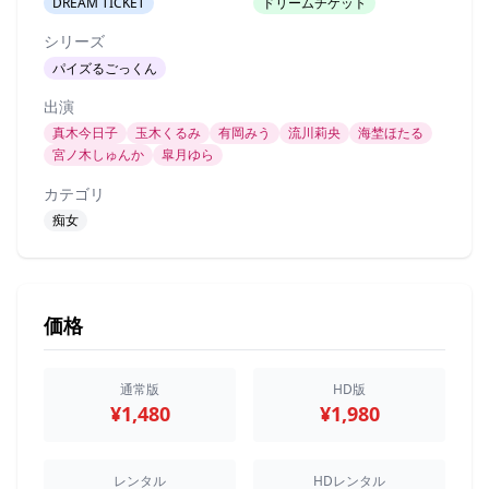
DREAM TICKET
ドリームチケット
シリーズ
パイズるごっくん
出演
真木今日子
玉木くるみ
有岡みう
流川莉央
海埜ほたる
宮ノ木しゅんか
皐月ゆら
カテゴリ
痴女
価格
通常版
HD版
¥1,480
¥1,980
レンタル
HDレンタル