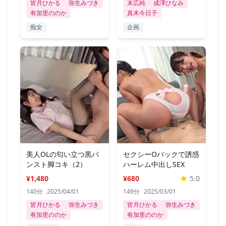
皆月ひかる
弥生みづき
末広純
成澤ひなみ
有加里ののか
真木今日子
痴女
企画
美人OLの匂い立つ黒パ
セクシーOバックで誘惑
ンスト脚コキ（2）
ハーレム中出しSEX
¥1,480
¥680
5.0
140分
2025/04/01
149分
2025/03/01
皆月ひかる
弥生みづき
皆月ひかる
弥生みづき
有加里ののか
有加里ののか