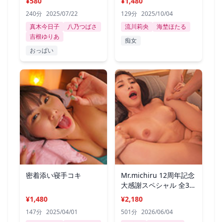
¥580
¥1,480
240分
2025/07/22
129分
2025/10/04
真木今日子
八乃つばさ
流川莉央
海埜ほたる
吉根ゆりあ
痴女
おっぱい
密着添い寝手コキ
Mr.michiru 12周年記念
大感謝スペシャル 全37
タイトル
¥1,480
¥2,180
147分
2025/04/01
501分
2026/06/04