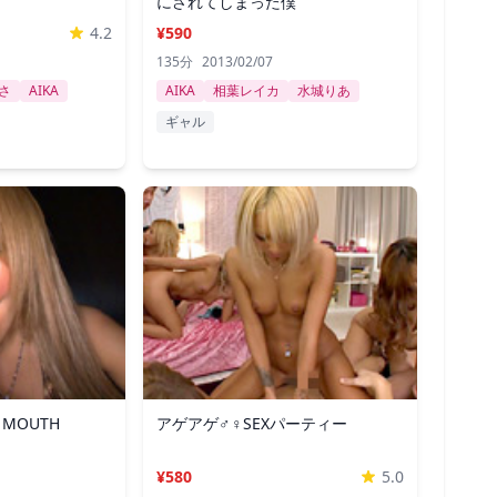
にされてしまった僕
4.2
¥590
135分
2013/02/07
さ
AIKA
AIKA
相葉レイカ
水城りあ
ギャル
H MOUTH
アゲアゲ♂♀SEXパーティー
¥580
5.0