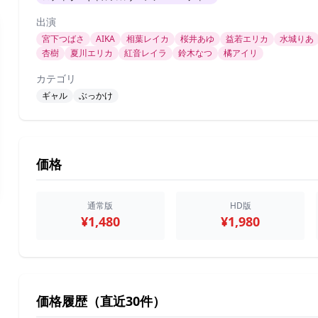
出演
宮下つばさ
AIKA
相葉レイカ
桜井あゆ
益若エリカ
水城りあ
杏樹
夏川エリカ
紅音レイラ
鈴木なつ
橘アイリ
カテゴリ
ギャル
ぶっかけ
価格
通常版
HD版
¥1,480
¥1,980
価格履歴（直近30件）