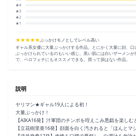
★4
★3
★2
★1
ぶっかけモノとしてレベル高い
ギャル系女優に大量ぶっかけする作品。とにかく大量に顔、口
ぶっかけられているのもいい感じ。黒い肌には白いザーメンが
で、ベロフェチにもオススメできる。買って損はない作品。
説明
ヤリマン★ギャル19人による初！
大量ぶっかけ！
【AIKA16発】汁軍団のチンポを咥えこみ悪戯を楽し
【立花樹里亜16発】顔面を白く汚されると「ほんとマ