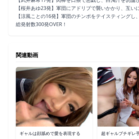
【武井麻希17発】肉棒を口猥で悪戯し、白濁汁を勿論
【桜井あゆ23発】軍団にアドリブで襲いかかり、互い
【涼風ことの16発】軍団のチンポをテイスティングし
総発射数300発OVER！
関連動画
ギャルは顔舐めで愛を表現する
超ギャルブチギレ手コ