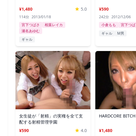
¥1,480
5.0
¥590
114分
2013/01/18
242分
2012/12/06
宮下つばさ
相葉レイカ
小倉もも
宮下つば
瀬名あゆむ
ギャル
M男
ギャル
女生徒が「射精」の実権を全て支
HARDCORE BITC
配する射精管理学園
¥590
4.0
¥1,480