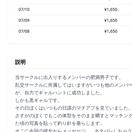
07/10
¥1,650
07/09
¥1,650
07/08
¥1,650
説明
当サークルに出入りするメンバーの肥満男子です。
乱交サークルに所属してはいますがいつも他のメンバ
が、自力でギャルハントに成功しました。
しかも黒ギャルです。
その日ぼくはいつもの日課のマチアプを見ていました
さすがのぼくでもこの体型をそのまま晒すとマッチン
た頃の写真を貼って釣り針を垂らします。
そこに今回の彼女からメッセージ…、ネタバレしちゃう