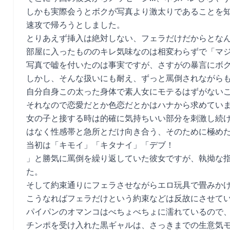
しかも実際会うとボクが写真より激太りであることを
速攻で帰ろうとしました。
とりあえず挿入は絶対しない、フェラだけだからとな
部屋に入ったもののキレ気味なのは相変わらずで「マ
写真で嘘を付いたのは事実ですが、さすがの暴言にボ
しかし、そんな扱いにも耐え、ずっと罵倒されながら
自分自身この太った身体で素人女にモテるはずがない
それなので恋愛だとか色恋だとかはハナから求めてい
女の子と接する時は的確に気持ちいい部分を刺激し続
はなく性感帯と急所とだけ向き合う、そのために極め
当初は「キモイ」「キタナイ」「デブ！
」と勝気に罵倒を繰り返していた彼女ですが、執拗な
た。
そして約束通りにフェラさせながらエロ玩具で畳みか
こうなればフェラだけという約束などは反故にさせて
パイパンのオマンコはべちょべちょに濡れているので
チンポを受け入れた黒ギャルは、さっきまでの生意気