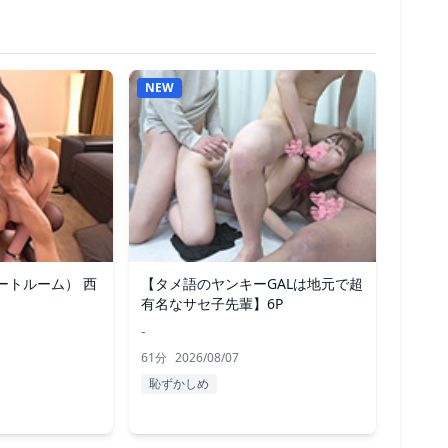
NEW
イートルーム） 西
【タメ語のヤンキーGALは地元で超
有名なサセ子先輩】6P
-
61分
2026/08/07
恥ずかしめ