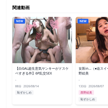
関連動画
NEW
NEW
【白GAL超生意気ヤンキーがドスケ
女医in...（●迫ス
ベすぎる件】6P乱交SEX
野絵美
-
-
88分
2026/08/14
133分
2026/08/07
恥ずかしめ
西野絵美
恥ずかしめ