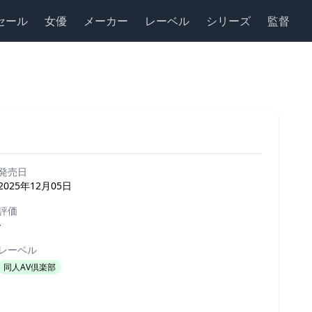
セール
女優
メーカー
レーベル
シリーズ
監督
発売日
2025年12月05日
評価
-
レーベル
同人AV倶楽部