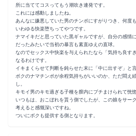
所に当ててコスってもう潮吹き連発です。
これには感動しましたね。
あんなに嫌悪していた男のチンポにすがりつき、何度
いわゆる快楽堕ちってやつです。
ナマイキだと思っていた黒ギャルですが、自分の感情
だったみたいで当初の暴言も素直ゆえの直球。
なのでセックス中快楽を与えられたなら「気持ち良す
なるわけです。
イキまくらせて判断を鈍らせた末に「中に出すぞ」と
ボクのナマチンポが余程気持ちがいいのか、ただ悶え
し。
キモイ男のキモ過ぎる子種を膣内にブチまけられて恍
いつもは、おこぼれを貰う側でしたが、この娘をサー
考えると感慨深いですね。
ついにボクも提供する側となります。