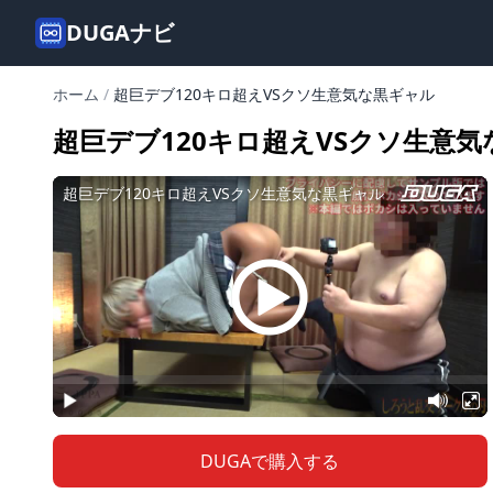
DUGAナビ
ホーム
/
超巨デブ120キロ超えVSクソ生意気な黒ギャル
超巨デブ120キロ超えVSクソ生意
DUGAで購入する