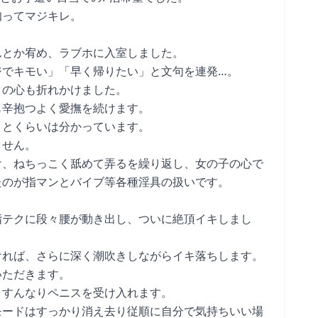
知ってマジキレ。
んとか宥め、ラブホに入室しました。
ジでキモい」「早く帰りたい」と文句を連発…。
クの心も折れかけました。
も辛抱つよく愛撫を続けます。
ことくらいは分かっています。
ません。
け、ねちっこく舐めて弄るを繰り返し、女の子の心で
たのが指マンとバイブ等各種淫具の扱いです。
指テクに段々腰が動き出し、ついに絶頂イキしまし
ければ、さらに深く潮吹きしながらイキ落ちします。
いただきます。
、すんなりペニスを受け入れます。
モードはすっかり消え去り従順に自分で気持ちいい場