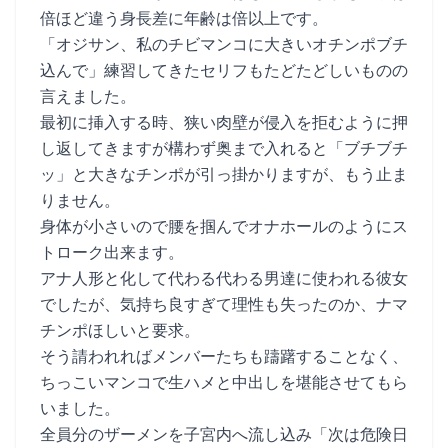
倍ほど違う身長差に年齢は倍以上です。
「オジサン、私のチビマンコに大きいオチンポブチ
込んで」練習してきたセリフもたどたどしいものの
言えました。
最初に挿入する時、狭い肉壁が侵入を拒むように押
し返してきますが構わず奥まで入れると「ブチブチ
ッ」と大きなチンポが引っ掛かりますが、もう止ま
りません。
身体が小さいので腰を掴んでオナホールのようにス
トローク出来ます。
アナ人形と化して代わる代わる男達に使われる彼女
でしたが、気持ち良すぎて理性も失ったのか、ナマ
チンポほしいと要求。
そう請われればメンバーたちも躊躇することなく、
ちっこいマンコで生ハメと中出しを堪能させてもら
いました。
全員分のザーメンを子宮内へ流し込み「次は危険日