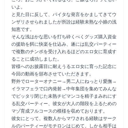
いよ。
と見た目に反して、バイタな発言をかましてきてウ
ンザリさせられましたが所詮は経験未熟な小娘の浅
知恵です。
そんな浅はかな思いを打ち砕くべくグッズ購入資金
の援助を餌に快楽を仕込み、遂には乱交パーティー
で複数のチンポを受け入れるほどのエロ女に育成す
ることに成功しました。
皆様へのお披露目に耐えうるエロ女に育った記念に
今回の動画を頒布させていただきます。
野外でローターオナニー→男二人にねっとり愛撫→
イラマフェラで口内発射→中年集団を集めてみんな
でピッタリ閉じた未熟チビマンコを精子まみれにす
る乱交パーティー、彼女が大人の階段を上るための
マゾ育成フルコースの模様を収めております。
彼女にとって、複数人からマワされる経験はサーク
ルのパーティーがモチロンはじめて、しかも相手は