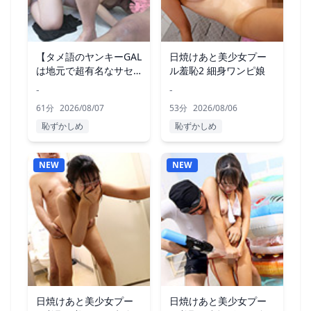
【タメ語のヤンキーGAL
日焼けあと美少女プー
は地元で超有名なサセ
ル羞恥2 細身ワンピ娘
子先輩】6P
-
-
61分
2026/08/07
53分
2026/08/06
恥ずかしめ
恥ずかしめ
NEW
NEW
日焼けあと美少女プー
日焼けあと美少女プー