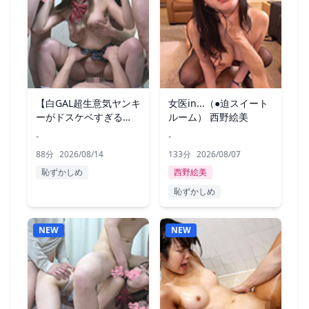
【白GAL超生意気ヤンキ
女医in...（●迫スイート
ーがドスケベすぎる
ルーム） 西野絵美
件】6P乱交SEX
-
-
88分
2026/08/14
133分
2026/08/07
恥ずかしめ
西野絵美
恥ずかしめ
NEW
NEW