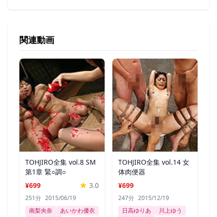
関連動画
TOHJIRO全集 vol.8 SM
TOHJIRO全集 vol.14 女
第1章 緊○調○
体肉便器
¥699
3.0
¥699
251分
2015/06/19
247分
2015/12/19
南梨央奈
あいかわ優衣
日高ゆりあ
川上ゆう