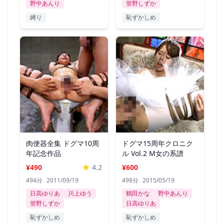
野中あんり
管野しずか
縛り
恥ずかしめ
肉便器全集 ドグマ10周
ドグマ15周年クロニク
年記念作品
ル Vol.2 M女の系譜
¥490
4.2
¥600
494分
2011/09/19
498分
2015/05/19
日高ゆりあ
川上ゆう
鶴田かな
野中あんり
管野しずか
日高ゆりあ
恥ずかしめ
恥ずかしめ