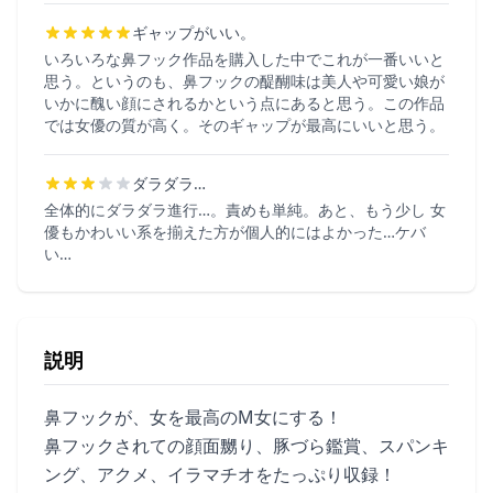
ギャップがいい。
いろいろな鼻フック作品を購入した中でこれが一番いいと
思う。というのも、鼻フックの醍醐味は美人や可愛い娘が
いかに醜い顔にされるかという点にあると思う。この作品
では女優の質が高く。そのギャップが最高にいいと思う。
ダラダラ…
全体的にダラダラ進行…。責めも単純。あと、もう少し 女
優もかわいい系を揃えた方が個人的にはよかった…ケバ
い…
説明
鼻フックが、女を最高のM女にする！
鼻フックされての顔面嬲り、豚づら鑑賞、スパンキ
ング、アクメ、イラマチオをたっぷり収録！