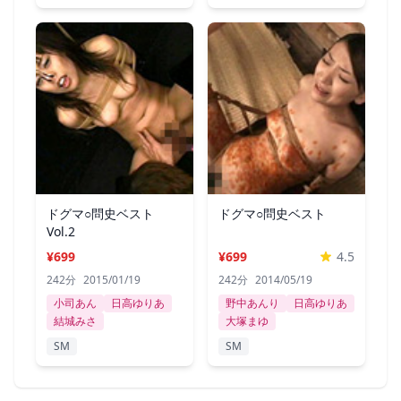
ドグマ○問史ベスト
ドグマ○問史ベスト
Vol.2
¥699
¥699
4.5
242分
2015/01/19
242分
2014/05/19
小司あん
日高ゆりあ
野中あんり
日高ゆりあ
結城みさ
大塚まゆ
SM
SM