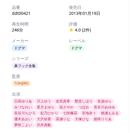
品番
発売日
ddt00421
2013年01月19日
再生時間
評価
246分
4.0 (2件)
メーカー
レーベル
ドグマ
ドグマ
シリーズ
鼻フック全集
監督
TOHJIRO
出演
日高ゆりあ
川上ゆう
友田真希
艶堂しほり
名波ゆら
みづなれい
星月まゆら
堤さやか
つぼみ
長谷川あゆみ
長谷川ちひろ
妃乃ひかり
七咲楓花
宮地奈々
桃瀬えみる
優木あおい
大沢佑香
高瀬りな
大塚ひな
姫咲りりあ
夢咲こよい
沢井真帆