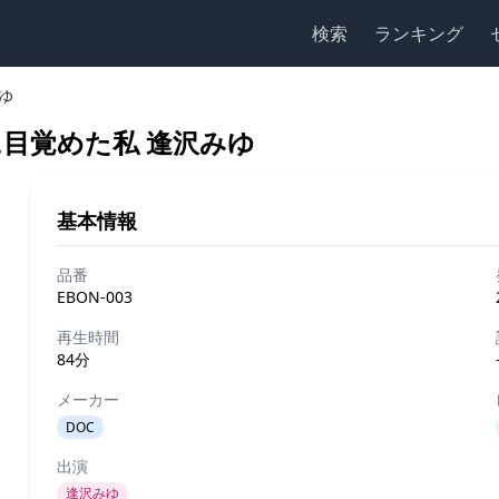
検索
ランキング
みゆ
能力に目覚めた私 逢沢みゆ
基本情報
品番
EBON-003
再生時間
84分
メーカー
DOC
出演
逢沢みゆ