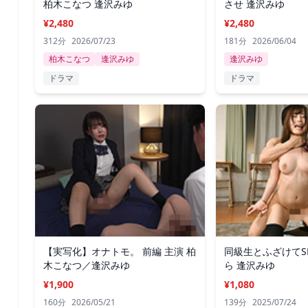
柏木こなつ 逢沢みゆ
させ 逢沢みゆ
¥2,480
¥2,480
312分
2026/07/23
181分
2026/06/04
柏木こなつ
逢沢みゆ
逢沢みゆ
ドラマ
ドラマ
【実写化】オナトモ。 前編 主演 柏
同級生とふざけてS
木こなつ／逢沢みゆ
ら 逢沢みゆ
¥1,900
¥1,080
160分
2026/05/21
139分
2025/07/24