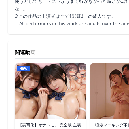
使うとしても、テストがうまく行かなかった時とか…誰
な…。
※この作品の出演者は全て19歳以上の成人です。
（All performers in this work are adults over the ag
関連動画
NEW
【実写化】オナトモ。 完全版 主演
“唾液マーキング不