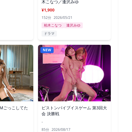
木こなつ／逢沢みゆ
¥1,900
152分
2026/05/21
柏木こなつ
逢沢みゆ
ドラマ
NEW
Mごっこしてた
ピストンバイブイスゲーム 第3回大
会 決勝戦
-
85分
2026/08/17