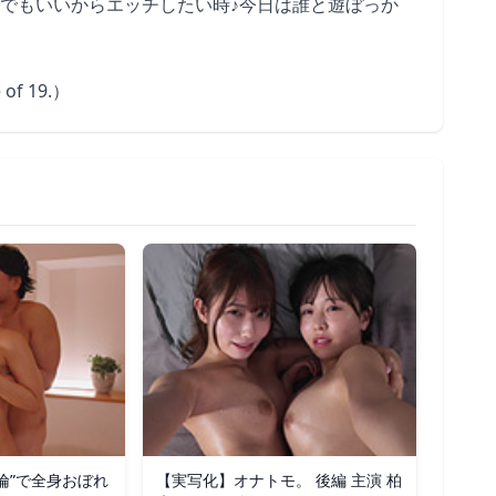
でもいいからエッチしたい時♪今日は誰と遊ぼっか
e of 19.）
倫”で全身おぼれ
【実写化】オナトモ。 後編 主演 柏