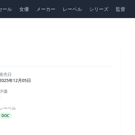
セール
女優
メーカー
レーベル
シリーズ
監督
発売日
2025年12月05日
評価
-
レーベル
DOC