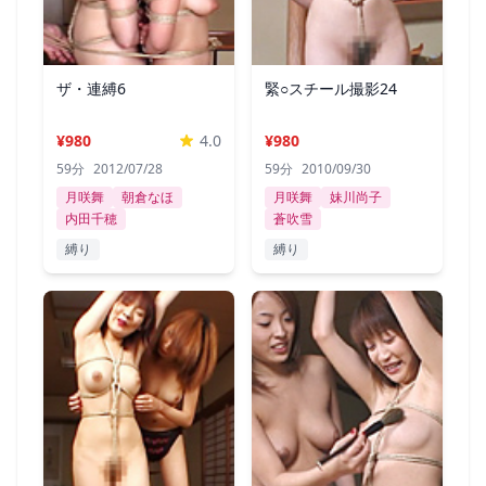
ザ・連縛6
緊○スチール撮影24
¥980
4.0
¥980
59分
2012/07/28
59分
2010/09/30
月咲舞
朝倉なほ
月咲舞
妹川尚子
内田千穂
蒼吹雪
縛り
縛り