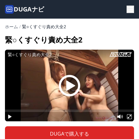
DUGAナビ
ホーム
/
緊○くすぐり責め大全2
緊○くすぐり責め大全2
DUGAで購入する