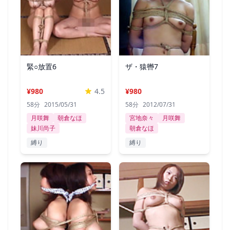
緊○放置6
ザ・猿轡7
¥980
4.5
¥980
58分
2015/05/31
58分
2012/07/31
月咲舞
朝倉なほ
宮地奈々
月咲舞
妹川尚子
朝倉なほ
縛り
縛り