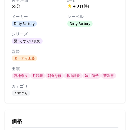
再生時間
評価
59分
4.0 (1件)
メーカー
レーベル
Dirty Factory
Dirty Factory
シリーズ
緊○くすぐり責め
監督
ダーティ工藤
出演
宮地奈々
月咲舞
朝倉なほ
北山静香
妹川尚子
蒼吹雪
カテゴリ
くすぐり
価格