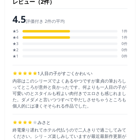
レビュー（2件）
4.5
評価付き 2件の平均
★5
1件
★4
1件
★3
0件
★2
0件
★1
0件
1人目の子がすごくかわいい
内容はこのシリーズでよくあるやつですが童貞の筆おろし
ってところが意外と良かったです。何よりも一人目の子が
可愛いのとスタイルも程よい肉付きでエロさも感じれまし
た。ダメダメと言いつつすべて中だしさせちゃうところも
個人的には凄くそそられる作品でした。
みさと
終電乗り遅れてホテル代払うので二人きりで過ごしてみて
ください。シリ－ズ楽しみしていますが最近最新作更新が