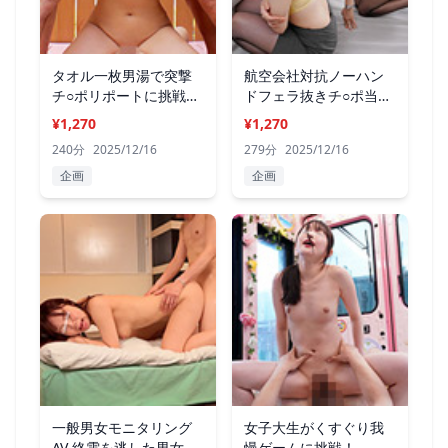
タオル一枚男湯で突撃
航空会社対抗ノーハン
チ○ポリポートに挑戦！
ドフェラ抜きチ○ポ当て
2
ゲーム2
¥1,270
¥1,270
240分
2025/12/16
279分
2025/12/16
企画
企画
一般男女モニタリング
女子大生がくすぐり我
AV 終電を逃した男女の
慢ゲームに挑戦！