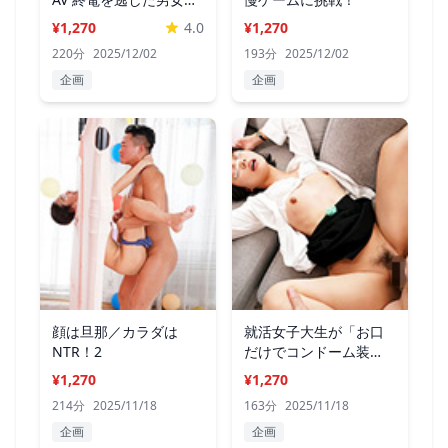
友達 18
¥1,270
4.0
¥1,270
220分
2025/12/02
193分
2025/12/02
企画
企画
顔は旦那／カラダは
就活女子大生が「お口
NTR！2
だけでコンドーム装
着」に挑戦！
¥1,270
¥1,270
214分
2025/11/18
163分
2025/11/18
企画
企画