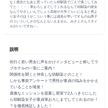
なく残念だなあと思っていたら幼馴染で二人で過ごしてみ
てと・・・・筆おろしまでしてくれるなんて幼馴染の彼女
なんてやさしいんでしょう高校や大学ぐらいになると男よ
り女子のほうがこういう事には成長が早いですものね男子
のういういしさがなんともいえません。みさとさんスタイ
ルがいいですね～。
説明
街行く若い男女に声をかけインタビューと称してラ
ブホテルの一室にご案内！
関係性を聞くと仲良しな幼馴染とのこと！
しかも事前アンケートで男性が童貞の悩みをかかえ
ていることが発覚！
過激なミッションを提案し密室で2人っきりにした
ら幼馴染女子が童貞筆おろしまでしてくれるのか！
？を徹底検証しました！