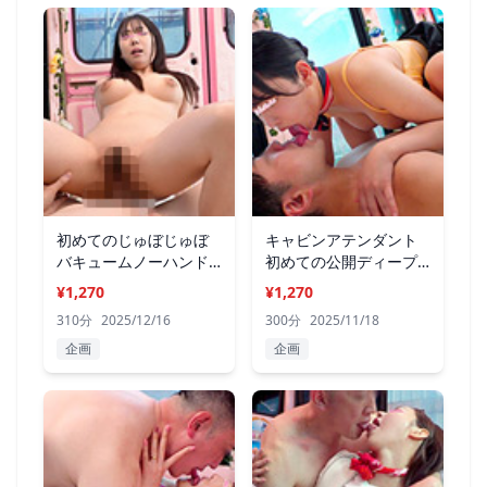
初めてのじゅぼじゅぼ
キャビンアテンダント
バキュームノーハンド
初めての公開ディープ
フェラ編
キス編 02
¥1,270
¥1,270
310分
2025/12/16
300分
2025/11/18
企画
企画