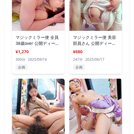
マジックミラー便 全員
マジックミラー便 美容
38歳over 公開ディープ
部員さん 公開ディープ
キス編12
キス編 07
¥1,270
¥680
300分
2025/09/16
247分
2025/06/17
企画
企画