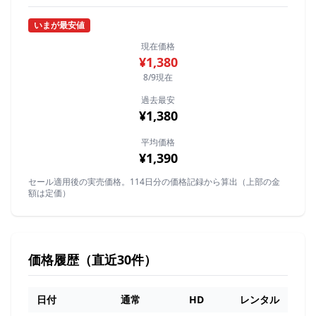
いまが最安値
現在価格
¥1,380
8/9現在
過去最安
¥1,380
平均価格
¥1,390
セール適用後の実売価格。114日分の価格記録から算出（上部の金
額は定価）
価格履歴（直近30件）
日付
通常
HD
レンタル