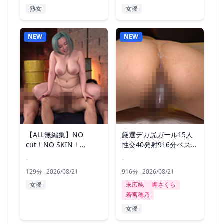
熟女
女優
NEW
NEW
【ALL無編集】NO
厳選デカ尻ガール15人
cut！NO SKIN！
性交40発射916分ベス
Nakadashi！ 田中ねね
ト！
-
-
129分
2026/08/21
916分
2026/08/21
女優
末広純
岬さくら
若宮穂乃
女優