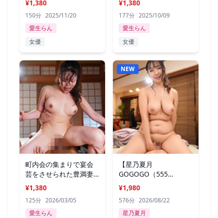
¥1,380
¥1,380
150分
2025/11/20
177分
2025/10/09
愛生らん
愛生らん
女優
女優
NEW
町内会の集まりで宴会
【星乃夏月
芸をさせられた豊満妻
GOGOGO（555
愛生らん
分）！】
¥1,380
¥1,980
125分
2026/03/05
576分
2026/08/22
愛生らん
星乃夏月