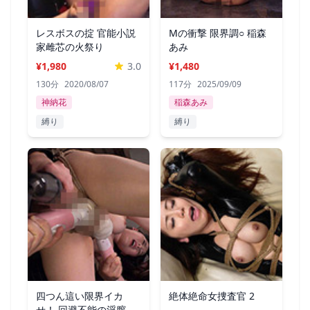
レスボスの掟 官能小説
Mの衝撃 限界調○ 稲森
家雌芯の火祭り
あみ
¥1,980
3.0
¥1,480
130分
2020/08/07
117分
2025/09/09
神納花
稲森あみ
縛り
縛り
四つん這い限界イカ
絶体絶命女捜査官 2
せ！ 回避不能の淫膣に