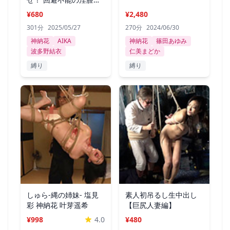
○○極限刺激
¥680
¥2,480
301分
2025/05/27
270分
2024/06/30
神納花
AIKA
神納花
篠田あゆみ
波多野結衣
仁美まどか
縛り
縛り
しゅら-縄の姉妹- 塩見
素人初吊るし生中出し
彩 神納花 叶芽遥希
【巨尻人妻編】
¥998
4.0
¥480