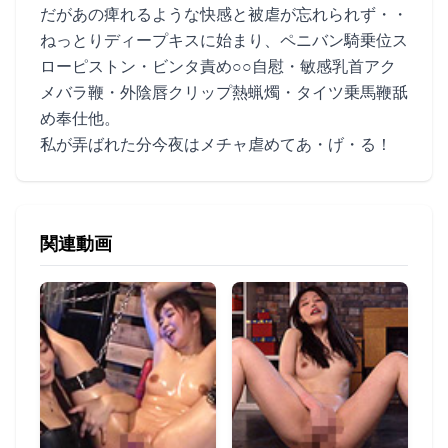
だがあの痺れるような快感と被虐が忘れられず・・
ねっとりディープキスに始まり、ペニバン騎乗位ス
ローピストン・ビンタ責め○○自慰・敏感乳首アク
メバラ鞭・外陰唇クリップ熱蝋燭・タイツ乗馬鞭舐
め奉仕他。
私が弄ばれた分今夜はメチャ虐めてあ・げ・る！
関連動画