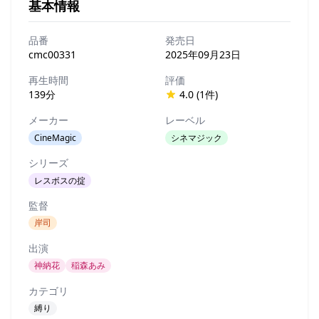
基本情報
品番
発売日
cmc00331
2025年09月23日
再生時間
評価
139分
4.0 (1件)
メーカー
レーベル
CineMagic
シネマジック
シリーズ
レスボスの掟
監督
岸司
出演
神納花
稲森あみ
カテゴリ
縛り