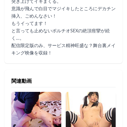
突き上げてイキまくる。
意識が飛んで白目でマジイキしたところにデカチン
挿入、ごめんなさい！
もうイってます！
と言っても止めないポルチオSEXの絶頂痙攣が続
く…。
配信限定版のみ、サービス精神旺盛な？舞台裏メイ
キング映像を収録！
関連動画