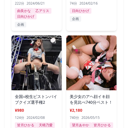
222分
2024/06/21
74分
2024/02/16
由良かな
乙アリス
日向ひかげ
日向ひかげ
企画
企画
全国○校生ピストンバイ
美少女のアヘ顔イキ顔
ブクイズ選手権2
を見比べ740分ベスト！
¥980
¥2,180
124分
2024/02/08
740分
2026/05/15
皆月ひかる
天晴乃愛
望月あやか
皆月ひかる