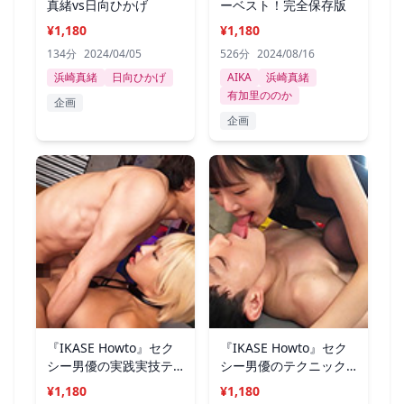
真緒vs日向ひかげ
ーベスト！完全保存版
¥1,180
¥1,180
134分
2024/04/05
526分
2024/08/16
浜崎真緒
日向ひかげ
AIKA
浜崎真緒
有加里ののか
企画
企画
『IKASE Howto』セク
『IKASE Howto』セク
シー男優の実践実技テ
シー男優のテクニック
クニックSP
vs日向ひかげ
¥1,180
¥1,180